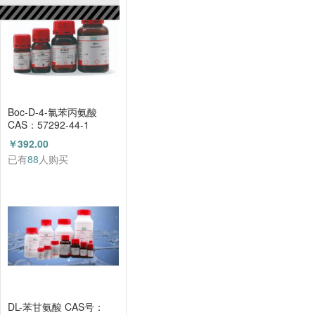
Boc-D-4-氯苯丙氨酸
CAS：57292-44-1
（HZ52015591）
￥392.00
已有
88
人购买
DL-苯甘氨酸 CAS号：