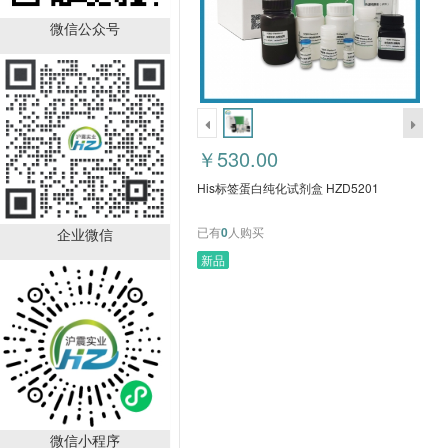
His标签蛋白纯化试剂盒
HZD5201
微信公众号
￥530.00
已有
0
人购买
￥530.00
His标签蛋白纯化试剂盒 HZD5201
已有
0
人购买
企业微信
新品
植物总蛋白提取试剂盒-
通用型 HZD5103
￥830.00
已有
0
人购买
销量排行
微信小程序