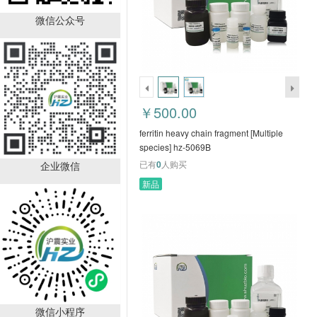
ferritin heavy chain
fragment [Multiple
微信公众号
species] hz-5069B
￥500.00
已有
0
人购买
￥500.00
ferritin heavy chain fragment [Multiple
species] hz-5069B
已有
0
人购买
企业微信
新品
parathyroid hormone (7-
34) [Homo
sapiens]/[Macaca
￥1300.00
fascicularis] hz-5084B
已有
0
人购买
微信小程序