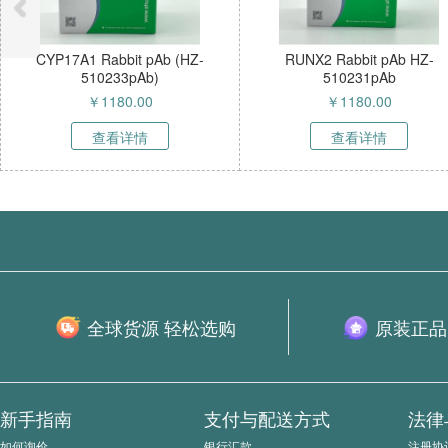
 Rabbit pAb (HZ-
RUNX2 Rabbit pAb HZ-
人宫
10233pAb)
510231pAb
￥
1180.00
￥
1180.00
查看详情
查看详情
全球货源 轻松选购
原装正品
新手指南
支付与配送方式
法律
如何询价
银行汇款
注册协