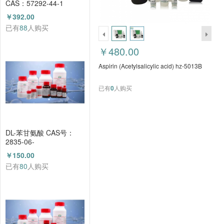
CAS：57292-44-1
（HZ52015591）
￥392.00
已有
88
人购买
￥480.00
Aspirin (Acetylsalicylic acid) hz-5013B
已有
0
人购买
DL-苯甘氨酸 CAS号：
2835-06-
5（HZ52000788）
￥150.00
已有
80
人购买