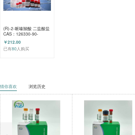
(R)-2-哌嗪羧酸 二盐酸盐
CAS：126330-90-
3（HZ52003684）
￥212.00
已有
80
人购买
猜你喜欢
浏览历史