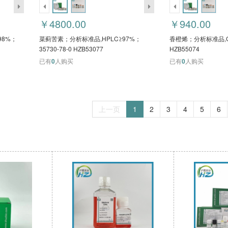
￥4800.00
￥940.00
98%；
菜蓟苦素；分析标准品,HPLC≥97%；
香橙烯；分析标准品,GC
35730-78-0 HZB53077
HZB55074
已有
0
人购买
已有
0
人购买
上一页
1
2
3
4
5
6