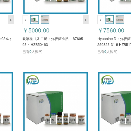
￥5000.00
￥7560.00
≥98%；
呋喃桉-1,3-二烯；分析标准品,；87605-
Hyponine D；分析
93-4 HZB50463
259823-31-9 HZB51
已有
0
人购买
已有
0
人购买