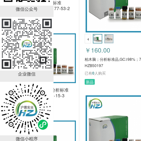
柏木脑；分析标准
品,GC≥98%；77-53-2
微信公众号
HZB50197
￥160.00
已有
0
人购买
￥160.00
柏木脑；分析标准品,GC≥98%；77
HZB50197
已有
0
人购买
企业微信
新品
Englerin A；分析标准
品,；1094250-15-3
HZB50257
￥9000.00
已有
0
人购买
微信小程序