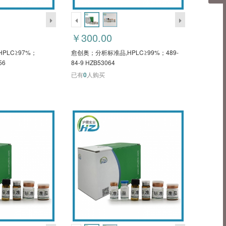
￥300.00
PLC≥97%；
愈创奥；分析标准品,HPLC≥99%；489-
56
84-9 HZB53064
已有
0
人购买