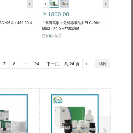
￥1800.00
≥96%；489-39-4
二氢青蒿酸；分析标准品,HPLC≥98%；
85031-59-0 HZB53295
已有
0
人购买
7
8
24
下一页
共
24
页
跳转