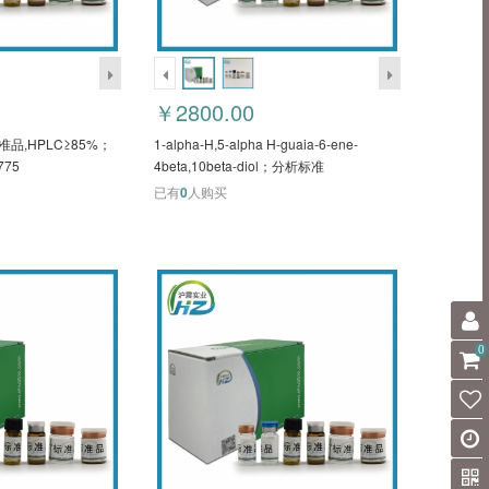
￥2800.00
标准品,HPLC≥85%；
1-alpha-H,5-alpha H-guaia-6-ene-
775
4beta,10beta-diol；分析标准
品,HPLC≥95%；2013537-81-8
已有
0
人购买
HZB51780
0