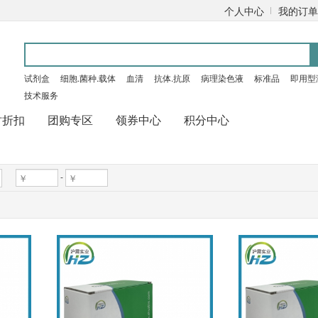
个人中心
我的订单
试剂盒
细胞.菌种.载体
血清
抗体.抗原
病理染色液
标准品
即用型
技术服务
时折扣
团购专区
领券中心
积分中心
-