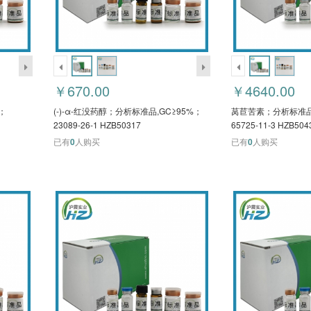
￥670.00
￥4640.00
；
(-)-α-红没药醇；分析标准品,GC≥95%；
莴苣苦素；分析标准品,
23089-26-1 HZB50317
65725-11-3 HZB504
已有
0
人购买
已有
0
人购买