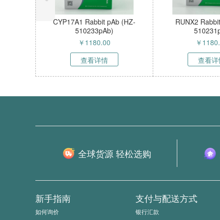
人CD3抗体(CD3-Ab)ELISA试剂
NCI-H1573细胞专用培养基 
盒 HZE58010h
M51203HC
￥
1780.00
￥
450.00
查看详情
查看详情
全球货源 轻松选购
新手指南
支付与配送方式
如何询价
银行汇款