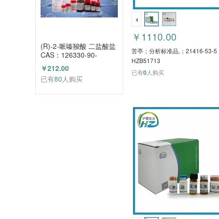
￥1110.00
(R)-2-哌嗪羧酸 二盐酸盐
苦亭；分析标准品,；21416-53-5
CAS：126330-90-
HZB51713
3（HZ52003684）
￥212.00
已有
0
人购买
已有
80
人购买