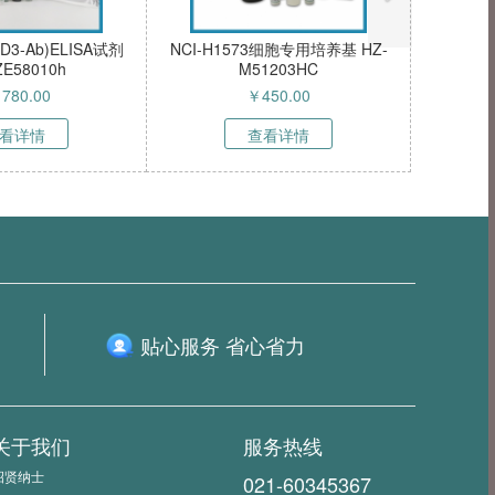
a (Ser12)
TFK-1细胞（人胆管癌细胞）
NIH/3T3-RF
0230pAb
HZ-51837HC
表达红色荧光蛋
激活蛋白α小
￥
5800.00
￥
400
胞）HZ-5031
价
查看详情
查看
贴心服务 省心省力
关于我们
服务热线
招贤纳士
021-60345367