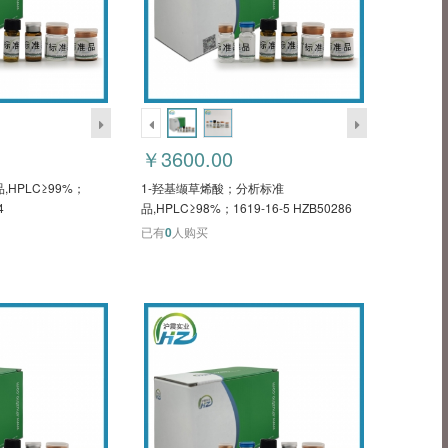
￥3600.00
HPLC≥99%；
1-羟基缬草烯酸；分析标准
4
品,HPLC≥98%；1619-16-5 HZB50286
已有
0
人购买