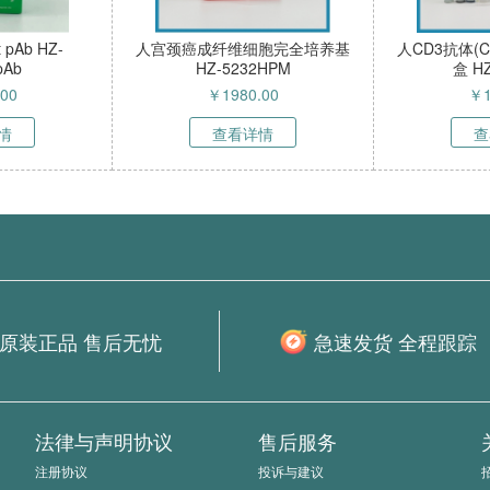
HZ-
MC-9细胞（小鼠肥大细胞）
phospho-PPAR alph
HZ-51121MC
Rabbit pAb HZ-51
￥
4500.00
￥
1280.00
查看详情
查看详情
原装正品 售后无忧
急速发货 全程跟踪
法律与声明协议
售后服务
注册协议
投诉与建议