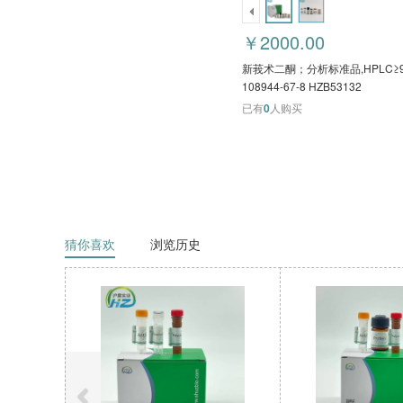
￥2000.00
新莪术二酮；分析标准品,HPLC≥
108944-67-8 HZB53132
已有
0
人购买
猜你喜欢
浏览历史