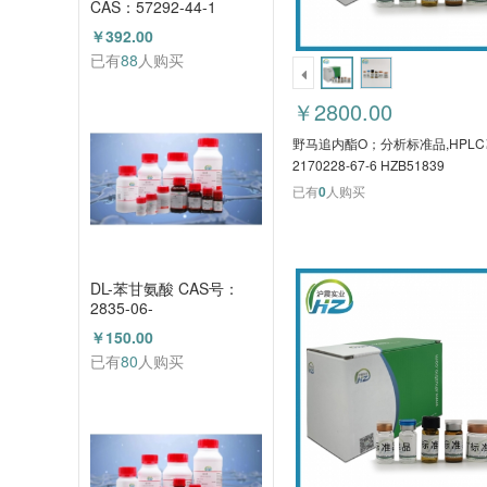
CAS：57292-44-1
（HZ52015591）
￥392.00
已有
88
人购买
￥2800.00
野马追内酯O；分析标准品,HPLC
2170228-67-6 HZB51839
已有
0
人购买
DL-苯甘氨酸 CAS号：
2835-06-
5（HZ52000788）
￥150.00
已有
80
人购买