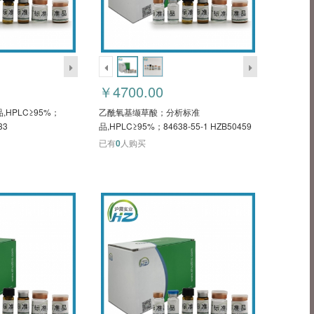
￥4700.00
HPLC≥95%；
乙酰氧基缬草酸；分析标准
33
品,HPLC≥95%；84638-55-1 HZB50459
已有
0
人购买