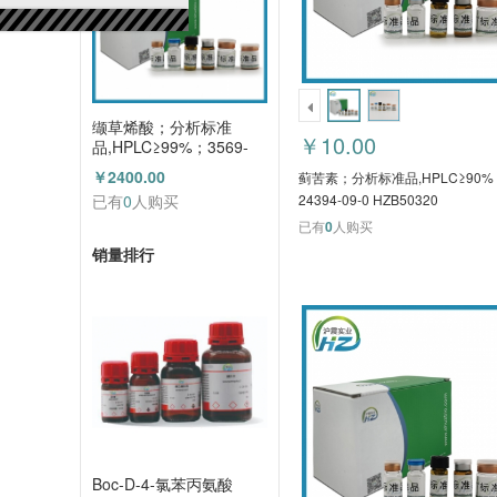
缬草烯酸；分析标准
￥10.00
品,HPLC≥99%；3569-
10-6 HZB50254
￥2400.00
蓟苦素；分析标准品,HPLC≥90%
已有
0
人购买
24394-09-0 HZB50320
已有
0
人购买
销量排行
Boc-D-4-氯苯丙氨酸