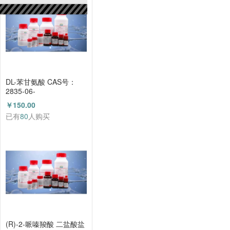
DL-苯甘氨酸 CAS号：
2835-06-
5（HZ52000788）
￥150.00
已有
80
人购买
(R)-2-哌嗪羧酸 二盐酸盐