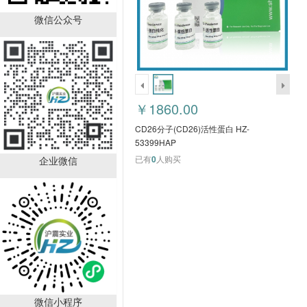
HZ51456AP人半乳糖凝
集素3(GAL3)活性蛋白
微信公众号
￥3450.00
已有
0
人购买
销量排行
￥1860.00
CD26分子(CD26)活性蛋白 HZ-
53399HAP
已有
0
人购买
企业微信
Boc-D-4-氯苯丙氨酸
CAS：57292-44-1
（HZ52015591）
￥392.00
已有
88
人购买
微信小程序