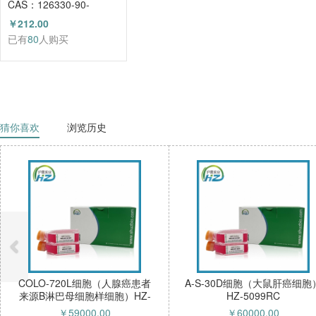
CAS：126330-90-
3（HZ52003684）
￥212.00
已有
80
人购买
猜你喜欢
浏览历史
O-720L细胞（人腺癌患者
A-S-30D细胞（大鼠肝癌细胞）
2
淋巴母细胞样细胞）HZ-
HZ-5099RC
52268HC
￥
59000.00
￥
60000.00