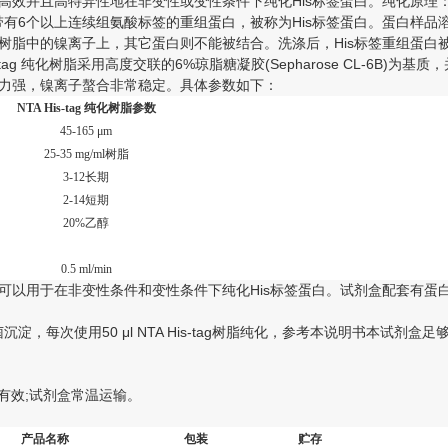
效并且高特异性地在非变性或变性条件下纯化His标签蛋白。纯化原理：通常带有
otein)或带有6个以上连续组氨酸标签的重组蛋白，被称为His标签蛋白。蛋白样品
树脂中的镍离子上，其它蛋白则不能被结合。洗涤后，His标签重组蛋白
s-tag 纯化树脂采用高度交联的6%琼脂糖凝胶(Sepharose CL-6
力强，镍离子螯合非常稳定。具体参数如下：
NTA His-tag
纯化树脂
参数
45-165 μm
25-35 mg/ml
树脂
3-12
长期
2-14
短期
20%
乙醇
0.5 ml/min
可以用于在非变性条件和变性条件下纯化His标签蛋白。试剂盒配套有蛋白
沉淀，每次使用50 μl NTA His-tag树脂纯化，参考本说明书本试剂盒足
年有效;试剂盒常温运输。
产品名称
包装
贮存