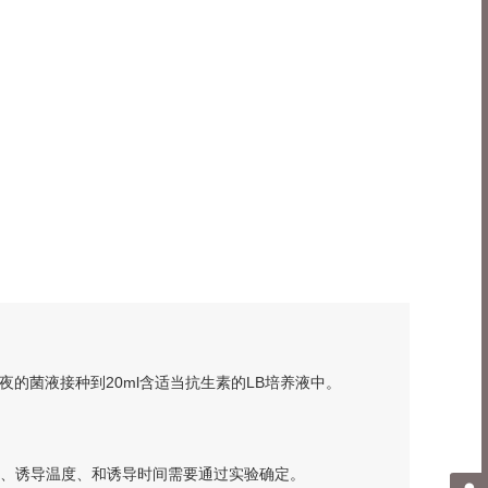
过夜的菌液接种到20ml含适当抗生素的LB培养液中。
浓度、诱导温度、和诱导时间需要通过实验确定。