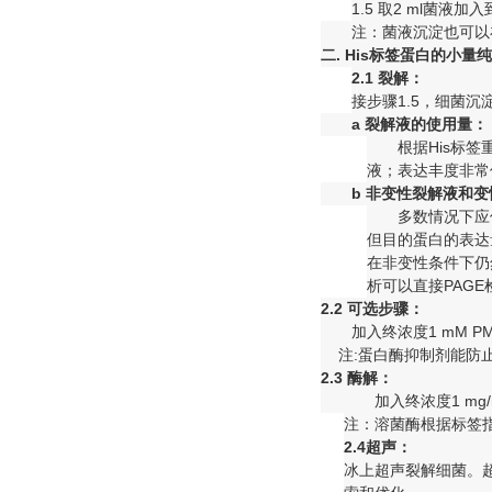
1.5 取2 ml菌液
注：菌液沉淀也可以在
二. His
标签蛋白的小量纯
2.1
裂解：
接步骤1.5，细菌沉
a
裂解液的使用量：
根据His标
液；表达丰度非常
b
非变性裂解液和变
多数情况下应
但目的蛋白的表达
在非变性条件下仍
析可以直接PAG
2.2
可选步骤：
加入终浓度1 mM 
注:蛋白酶抑制剂能防
2.3
酶解：
加入终浓度1 m
注：溶菌酶根据标签指
2.4
超声：
冰上超声裂解细菌。超声