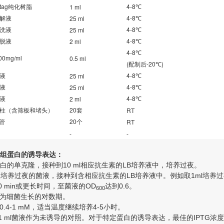
tag
4-8
1 ml
纯化树脂
℃
4-8
25 ml
解液
℃
4-8
25 ml
洗液
℃
4-8
2 ml
脱液
℃
4-8
℃
00mg/ml
0.5 ml
(
-20
)
配制后
℃
4-8
25 ml
液
℃
4-8
25 ml
液
℃
4-8
2 ml
液
℃
20
RT
柱（含筛板和堵头）
套
20
RT
管
个
-
-
组蛋白的诱导表达：
组蛋白的单克隆，接种到10 ml相应抗生素的LB培养液中，培养过夜。
的比例取培养过夜的菌液，接种到含相应抗生素的LB培养液中。例如取1ml培养
-60 min或更长时间，至菌液的OD
达到0.6。
600
6为细菌生长的对数期。
为0.4-1 mM，适当温度继续培养4-5小时。
取1 ml菌液作为未诱导的对照。对于特定蛋白的诱导表达，最佳的IPTG