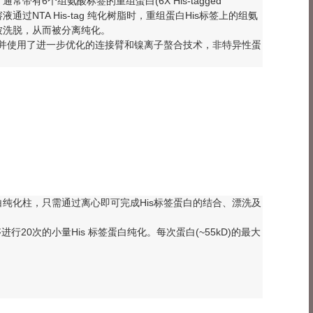
6个组氨酸标签的重组蛋白(6X His-tagged
溶液通过NTA His-tag 纯化树脂时，重组蛋白His标签上的组氨
被洗脱，从而被分离纯化。
B)为基质，并使用了进一步优化的连接臂和镍离子螯合技术，非特异性蛋
纯化柱，只需通过离心即可完成His标签蛋白的结合、漂洗及
够进行20次的小量His 标签蛋白纯化。每次蛋白(~55kD)的最大