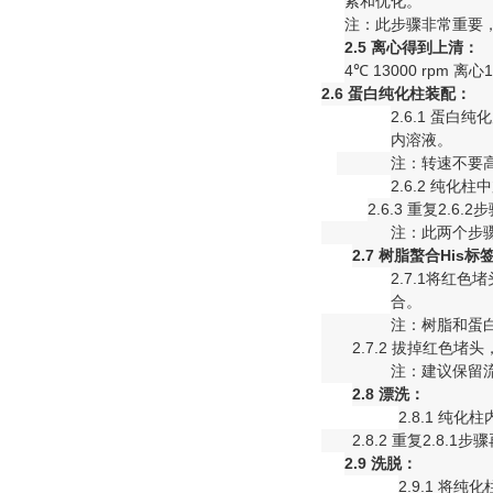
索和优化。
注：此步骤非常重要，
2.5
离心得到上清：
4℃ 13000 rpm
2.6
蛋白纯化柱装配：
2.6.1 蛋白
内溶液。
注：转速不要高
2.6.2 纯化
2.6.3 重复2.6.
注：此两个步
2.7
树脂螯合
His
标
2.7.1将红
合。
注：树脂和蛋
2.7.2 拔掉红色堵
注：建议保留
2.8
漂洗：
2.8.1 纯化
2.8.2 重复2.8.
2.9
洗脱：
2.9.1 将