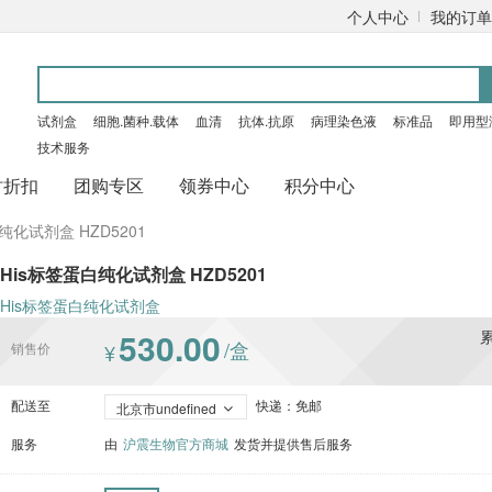
个人中心
我的订单
试剂盒
细胞.菌种.载体
血清
抗体.抗原
病理染色液
标准品
即用型
技术服务
时折扣
团购专区
领券中心
积分中心
纯化试剂盒 HZD5201
His标签蛋白纯化试剂盒 HZD5201
His标签蛋白纯化试剂盒
530.00
/盒
销售价
¥
配送至
快递：免邮
北京市undefined
服务
由
沪震生物官方商城
发货并提供售后服务