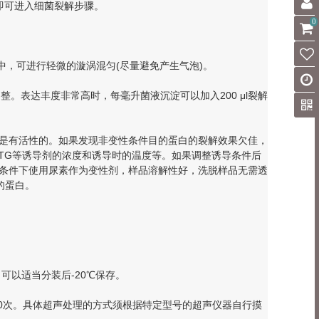
。随后即可进入细菌裂解步骤。
0
液中，可进行轻微的漩涡混匀(尽量避免产生气泡)。
调整。表达丰度非常高时，每毫升菌液沉淀可以加入200 μl裂解
是有活性的。如果发现非变性条件目的蛋白的裂解效果欠佳，
TG等诱导剂的浓度和诱导时的温度等。如果调整诱导条件后
条件下使用尿素作为变性剂，样品溶解性好，洗脱样品无需透
的蛋白。
可以适当分装后-20℃保存。
理6-10次。具体超声处理的方式须根据特定型号的超声仪器自行摸