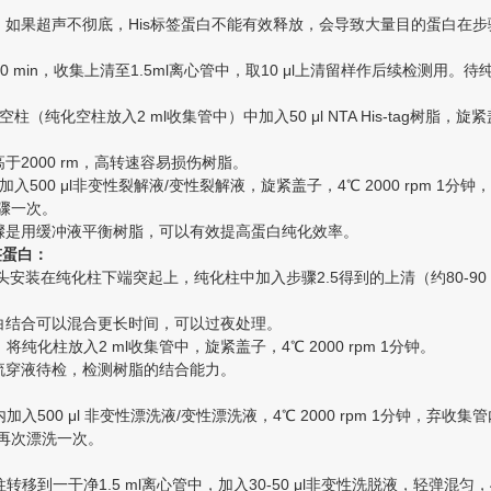
如果超声不彻底，His标签蛋白不能有效释放，会导致大量目的蛋白在步
 离心10 min，收集上清至1.5ml离心管中，取10 μl上清留样作后续检测用
纯化空柱（纯化空柱放入2 ml收集管中）中加入50 μl NTA His-tag树脂
于2000 rm，高转速容易损伤树脂。
柱中加入500 μl非变性裂解液/变性裂解液，旋紧盖子，4℃ 2000 rpm 1
2步骤一次。
骤是用缓冲液平衡树脂，可以有效提高蛋白纯化效率。
签蛋白：
色堵头安装在纯化柱下端突起上，纯化柱中加入步骤2.5得到的上清（约80-9
白结合可以混合更长时间，可以过夜处理。
头，将纯化柱放入2 ml收集管中，旋紧盖子，4℃ 2000 rpm 1分钟。
流穿液待检，检测树脂的结合能力。
柱内加入500 μl 非变性漂洗液/变性漂洗液，4℃ 2000 rpm 1分钟，弃收
1步骤再次漂洗一次。
纯化柱转移到一干净1.5 ml离心管中，加入30-50 μl非变性洗脱液，轻弹混匀，