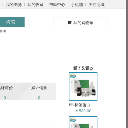
我的浏览
我的收藏
帮助中心
手机端
关注商城
0
搜索
我的购物车
溶液
看了又看
累计评价
累计销量
0
0
His标签蛋白纯化试剂盒 HZD5201
￥530.00