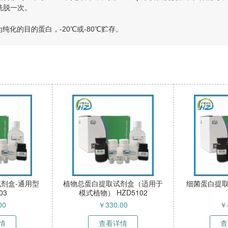
再次洗脱一次。
纯化的目的蛋白，-20℃或-80℃贮存。
剂盒-通用型
植物总蛋白提取试剂盒（适用于
细菌蛋白提取试
03
模式植物） HZD5102
00
￥
330.00
￥
情
查看详情
查