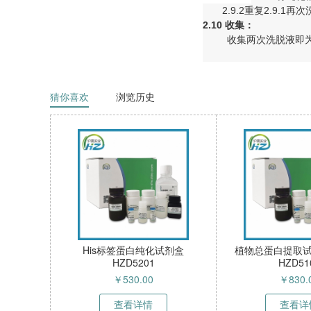
2.9.2重复2.9.1
2.10
收集：
收集两次洗脱液即为
猜你喜欢
浏览历史
His标签蛋白纯化试剂盒
植物总蛋白提取试
HZD5201
HZD51
￥
530.00
￥
830.
查看详情
查看详