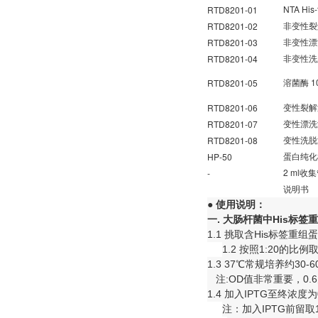
NTA His-
RTD8201-01
RTD8201-02
非变性裂
RTD8201-03
非变性漂
RTD8201-04
非变性洗
1
RTD8201-05
溶菌酶
RTD8201-06
变性裂解
RTD8201-07
变性漂洗
RTD8201-08
变性洗脱
HP-50
蛋白纯化
2 ml
-
收集
说明书
●
使用说明：
一.
大肠杆菌中His
标签重
1.1 挑取含His标签重
1.2 按照1:20
1.3 37℃常规培养约30
注:OD值非常重要，0.
1.4 加入IPTG至终浓度
注：加入IPTG前留