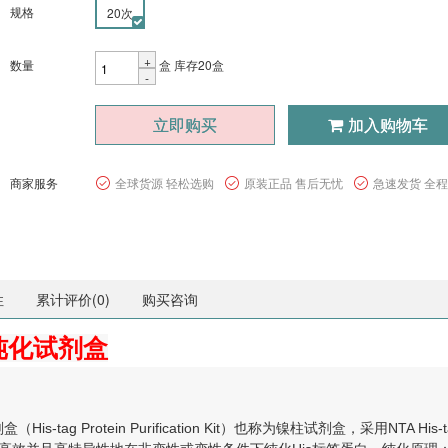
规格
20次
+
数量
盒
库存20盒
-
立即购买
加入购物车
商家服务
全球货源 轻松选购
原装正品 售后无忧
急速发货 全
性
累计评价(
0
)
购买咨询
纯化试剂盒
His-tag Protein Purification Kit）也称为镍柱试剂盒，采用N