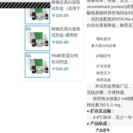
能够简单、快速、灵活、高
植物总蛋白提取
recombinant pr
试剂盒（适用于
酸残基能特异性地结合到
模式植物）
￥330.00
试剂盒配套的NTA Hi
HZD5102
白结合显著降低，耐受压
植物总蛋白提取
试剂盒-通用型
颗粒直径
HZD5103
￥830.00
最大蛋白结合量
His标签蛋白纯
pH
稳定性
化试剂盒
贮存溶液
HZD5201
￥530.00
耐受压力
推荐流速
本试剂盒用途广泛，
洗脱步骤，方便快捷。
按照每次收集2 ml细菌
纯化量为0.5-1 mg。
●
贮存及运输：
4-8℃保存，至少一
●
产品组成：
产品货号