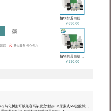
植物总蛋白提取试剂盒-通用型 HZD5103
￥830.00
程跟踪
贴心服务 省心省力
植物总蛋白提取试剂盒（适用于模式植物） HZD5102
￥330.00
TA His-tag 纯化树脂可以兼容高浓度变性剂(8M尿素或6M盐酸胍)，