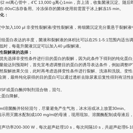
加入到2 ml离心管中，4℃ 13,000 g离心1min，弃上清，收集菌液沉淀
-80oC冻存备用。冷冻保存的菌体使用前需置于冰上解冻15 min。
化：
淀中加入100 μl 非变性裂解液/变性裂解液，将细菌沉淀充分重悬于裂解
签重组蛋白表达的丰度，菌液和裂解液的体积比可以在25:1-5:1范围内适当
低时，每毫升菌液沉淀可以加入40 μl裂解液。
性裂解液的选择：
优先选择非变性条件进行目的蛋白的裂解，因为此条件下得到的纯化蛋白
量能达到预期时，首先宜考虑调整目的蛋白的诱导表达条件，例如调整IP
然裂解效果欠佳，此时再考虑选择变性条件进行裂解、洗涤和洗脱。变性
E检测，最终纯化获得的目的蛋白可以通过透析去除尿素后复性得到有活性
PMSF或蛋白酶抑制剂混合物，混匀。
止蛋白降解。
g/ml溶菌酶并轻轻混匀，尽量避免产生气泡，冰水浴或冰上放置30min。
示用灭菌水配制成100 mg/ml的母液，现用现加。溶菌酶配制成母液后，
功率200-300 W，每次超声处理10 s，每次间隔10 s，共超声处