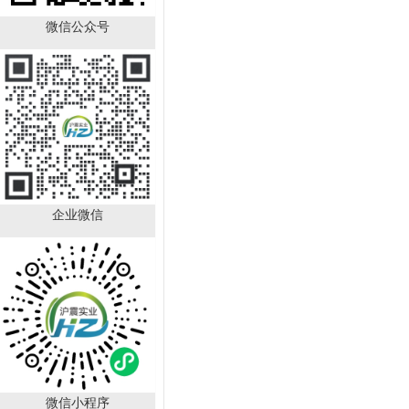
微信公众号
Boc-D-4-氯苯丙氨酸
CAS：57292-44-1
（HZ52015591）
￥392.00
已有
88
人购买
企业微信
DL-苯甘氨酸 CAS号：
2835-06-
5（HZ52000788）
￥150.00
微信小程序