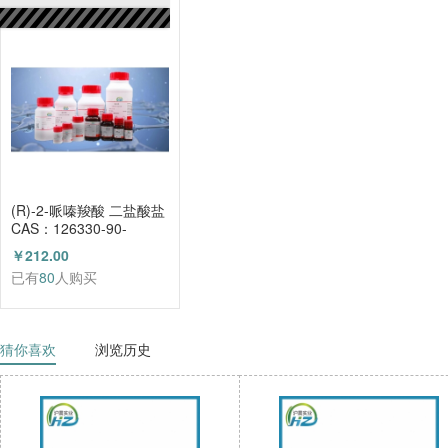
已有
80
人购买
(R)-2-哌嗪羧酸 二盐酸盐
CAS：126330-90-
3（HZ52003684）
￥212.00
已有
80
人购买
猜你喜欢
浏览历史