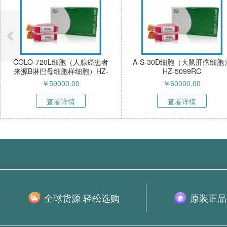
COLO-720L细胞（人腺癌患者
A-S-30D细胞（大鼠肝癌细胞
来源B淋巴母细胞样细胞）HZ-
HZ-5099RC
52268HC
￥
59000.00
￥
60000.00
查看详情
查看详情
全球货源 轻松选购
原装正品