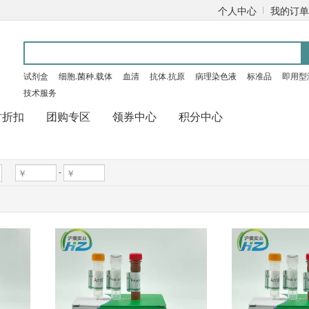
个人中心
我的订单
试剂盒
细胞.菌种.载体
血清
抗体.抗原
病理染色液
标准品
即用型
技术服务
时折扣
团购专区
领券中心
积分中心
-