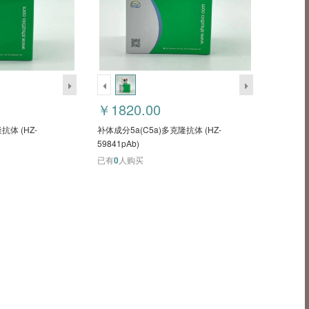
￥1820.00
抗体 (HZ-
补体成分5a(C5a)多克隆抗体 (HZ-
59841pAb)
已有
0
人购买