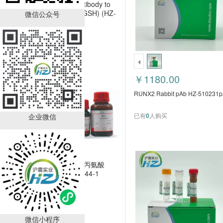
Polyclonal Antibody to
Glutathione (GSH) (HZ-
微信公众号
59840pAb)
￥1200.00
已有
0
人购买
销量排行
￥1180.00
RUNX2 Rabbit pAb HZ-510231
已有
0
人购买
企业微信
Boc-D-4-氯苯丙氨酸
CAS：57292-44-1
（HZ52015591）
￥392.00
已有
88
人购买
微信小程序