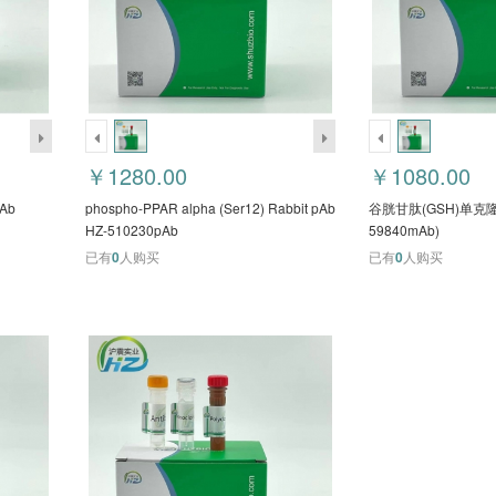
￥1280.00
￥1080.00
pAb
phospho-PPAR alpha (Ser12) Rabbit pAb
谷胱甘肽(GSH)单克隆
HZ-510230pAb
59840mAb)
已有
0
人购买
已有
0
人购买