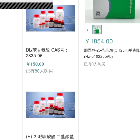
￥1854.00
DL-苯甘氨酸 CAS号：
胆固醇-25-羟化酶(CH25H)单克
2835-06-
(HZ-510225pAb)
5（HZ52000788）
￥150.00
已有
0
人购买
已有
80
人购买
(R)-2-哌嗪羧酸 二盐酸盐