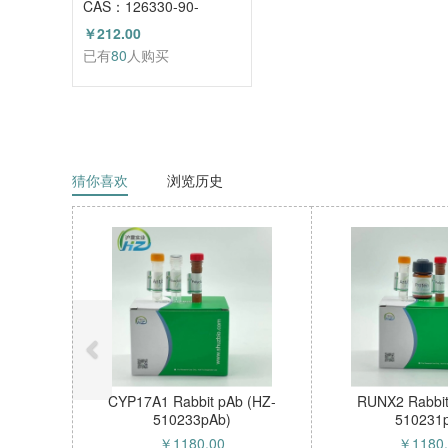
CAS：126330-90-
3（HZ52003684）
￥212.00
已有
80
人购买
猜你喜欢
浏览历史
CYP17A1 Rabbit pAb (HZ-
RUNX2 Rabbit
510233pAb)
510231
￥
1180.00
￥
1180