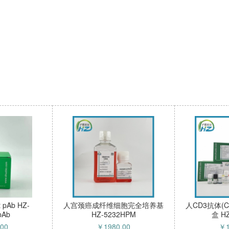
 pAb HZ-
人宫颈癌成纤维细胞完全培养基
人CD3抗体(CD
pAb
HZ-5232HPM
盒 H
.00
￥
1980.00
￥