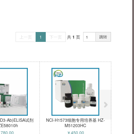
上一页
1
下一页
共
1
页
跳转
3-Ab)ELISA试剂
NCI-H1573细胞专用培养基 HZ-
ZE58010h
M51203HC
1780.00
￥
450.00