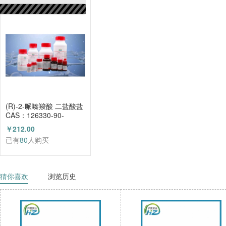
已有
80
人购买
(R)-2-哌嗪羧酸 二盐酸盐
CAS：126330-90-
3（HZ52003684）
￥212.00
已有
80
人购买
猜你喜欢
浏览历史