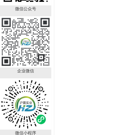
微信公众号
Boc-D-4-氯苯丙氨酸
CAS：57292-44-1
（HZ52015591）
￥392.00
已有
88
人购买
企业微信
DL-苯甘氨酸 CAS号：
2835-06-
5（HZ52000788）
￥150.00
微信小程序