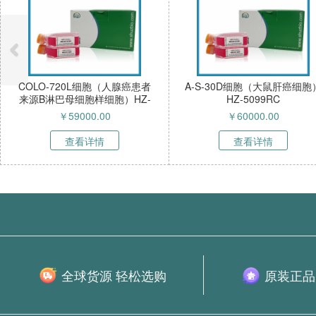
COLO-720L细胞（人腺癌患者
A-S-30D细胞（大鼠肝癌细胞
来源B淋巴母细胞样细胞）HZ-
HZ-5099RC
52268HC
￥
59000.00
￥
60000.00
查看详情
查看详情
全球货源 轻松选购
原装正品