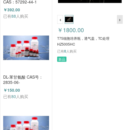
CAS：57292-44-1
（HZ52015591）
￥392.00
已有
88
人购买
￥1800.00
T75细胞培养瓶，透气盖，TC处理
HZ5005HC
已有
0
人购买
新品
DL-苯甘氨酸 CAS号：
2835-06-
5（HZ52000788）
￥150.00
已有
80
人购买