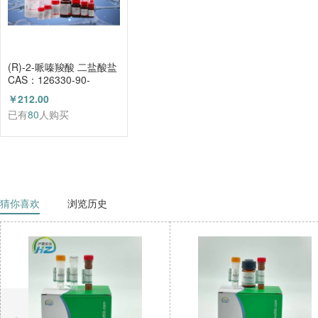
(R)-2-哌嗪羧酸 二盐酸盐
CAS：126330-90-
3（HZ52003684）
￥212.00
已有
80
人购买
猜你喜欢
浏览历史