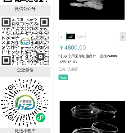
6孔板专用圆形细胞爬
片，直径24mm
微信公众号
HZ5016HC
￥4800.00
已有
0
人购买
￥4800.00
6孔板专用圆形细胞爬片，直径24mm
HZ5016HC
已有
0
人购买
企业微信
新品
40 μm 细胞筛网，独立包
装（紫色） HZ5015HC
￥2200.00
已有
0
人购买
微信小程序