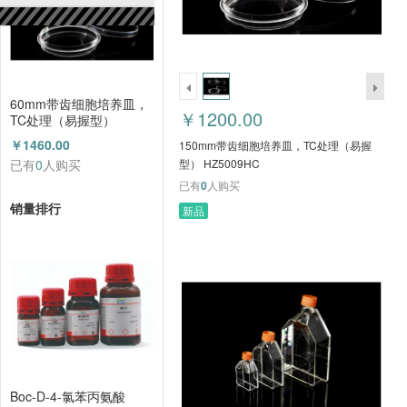
60mm带齿细胞培养皿，
￥1200.00
TC处理（易握型）
HZ5011HC
￥1460.00
150mm带齿细胞培养皿，TC处理（易握
已有
0
人购买
型） HZ5009HC
已有
0
人购买
销量排行
新品
Boc-D-4-氯苯丙氨酸