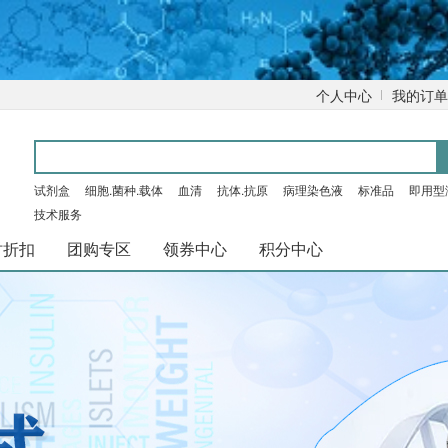
个人中心
我的订单
试剂盒
细胞.菌种.载体
血清
抗体.抗原
病理染色液
标准品
即用型
技术服务
时折扣
团购专区
领券中心
积分中心