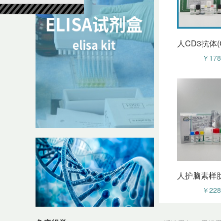
￥178
￥228