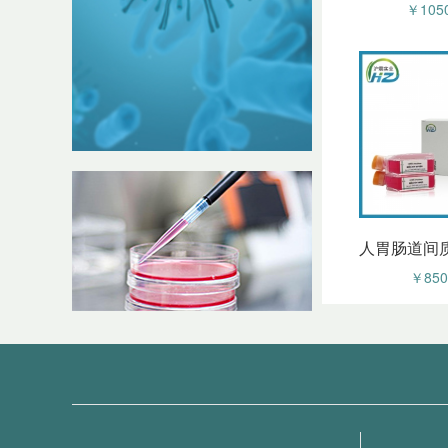
￥1050
￥850