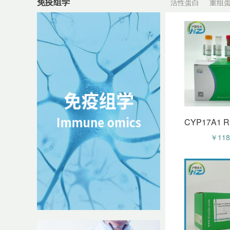
免疫组学
活性蛋白
重组
￥228
￥118