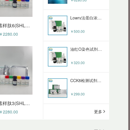
Goat Anti-Rabbit IgG(H+L) FITC (HZ-50093sAb)
￥150.00
Lowry法蛋白浓度测定试剂盒 HZ0030
人护脑素样肽6(SHLP6)ELISA试剂盒 HZE57972h
￥500.00
￥2280.00
Goat Anti-Mouse IgG(H+L) FITC (HZ-50092sAb)
￥150.00
油红O染色试剂盒(细胞专用) HZ0205
￥320.00
Rabbit Anti-Goat IgG (H+L) - Alexa Fluor 647 (HZ-50103sAb)
￥240.00
CCK8检测试剂盒 (Cell Counting Kit) HZ5T801CK
￥299.00
Goat Anti-Rabbit IgG (H+L) - Alexa Fluor 647 (HZ-50102sAb)
人护脑素样肽3(SHLP3)ELISA试剂盒 HZE57969h
￥240.00
更多
￥2280.00
Cell Counting Kit-8(CCK-8) HZK5115
￥130.00
HAP1细胞（人慢性髓性白血病细胞）HZ-51835HC
Goat Anti-Mouse IgG (H+L) - Alexa Fluor 647 (HZ-50101sAb)