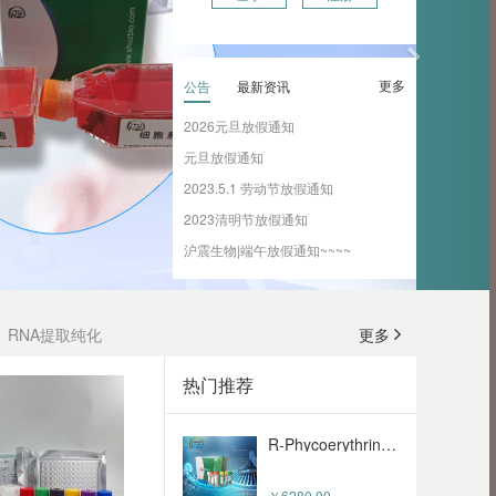
￥130.00
葡萄糖摄取荧光检测试剂盒(2-NBDG) HZ-0561S
更多
公告
最新资讯
2026元旦放假通知
￥380.00
元旦放假通知
2023.5.1 劳动节放假通知
FITC抗体标记试剂盒 HZ-00111
2023清明节放假通知
沪震生物|端午放假通知~~~~
￥900.00
Goat Anti-Mouse IgG (H+L) - Alexa Fluor 488 (HZ-50095sAb)
￥240.00
丙酮酸（PA）含量检测试剂盒 HZ2205-96S
RNA提取纯化
更多
￥680.00
热门推荐
Rabbit Anti-Goat IgG (H+L) FITC (HZ-50094sAb)
￥150.00
R-Phycoerythrin Conjugation Kit
￥6280.00