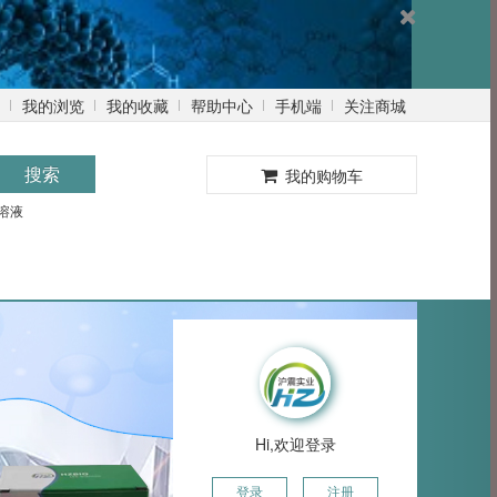
Lowry法蛋白浓度测定试剂盒 HZ0030
我的浏览
我的收藏
帮助中心
手机端
关注商城
￥500.00
0
搜索
我的购物车
溶液
油红O染色试剂盒(细胞专用) HZ0205
￥320.00
CCK8检测试剂盒 (Cell Counting Kit) HZ5T801CK
￥299.00
Hi,欢迎登录
Cell Counting Kit-8(CCK-8) HZK5115
登录
注册