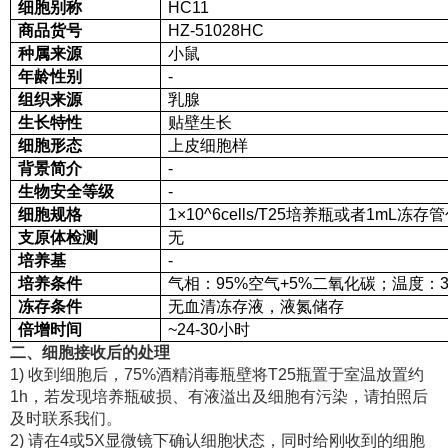
细胞别称
HC11
商品货号
HZ-51028HC
种属来源
小鼠
年龄性别
-
组织来源
乳腺
生长特性
贴壁生长
细胞形态
上皮细胞样
背景简介
-
生物安全等级
-
细胞规格
1×10^6cells/T25培养瓶或者1mL冻存
支原体检测
无
培养基
-
培养条件
气相：95%空气+5%二氧化碳；温度：3
冻存条件
无血清冻存液，液氮储存
倍增时间
~24-30小时
二、细胞接收后的处理
1) 收到细胞后，75%酒精消毒瓶壁将T25瓶置于室温放置约
1h，若发现培养瓶破损、有液溢出及细胞有污染，请拍照后
及时联系我们。
2) 请在4或5X显微镜下确认细胞状态，同时给刚收到的细胞