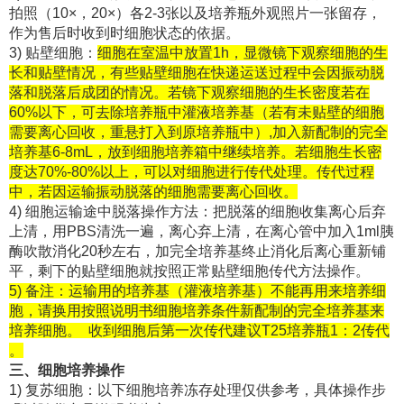
拍照（10×，20×）各2-3张以及培养瓶外观照片一张留存，
作为售后时收到时细胞状态的依据。
3) 贴壁细胞：
细胞在室温中放置1h，显微镜下观察细胞的生
长和贴壁情况，有些贴壁细胞在快递运送过程中会因振动脱
落和脱落后成团的情况。若镜下观察细胞的生长密度若在
60%以下，可去除培养瓶中灌液培养基（若有未贴壁的细胞
需要离心回收，重悬打入到原培养瓶中）,加入新配制的完全
培养基6-8mL，放到细胞培养箱中继续培养。若细胞生长密
度达70%-80%以上，可以对细胞进行传代处理。传代过程
中，若因运输振动脱落的细胞需要离心回收。
4) 细胞运输途中脱落操作方法：把脱落的细胞收集离心后弃
上清，用PBS清洗一遍，离心弃上清，在离心管中加入1ml胰
酶吹散消化20秒左右，加完全培养基终止消化后离心重新铺
平，剩下的贴壁细胞就按照正常贴壁细胞传代方法操作。
5) 备注：运输用的培养基（灌液培养基）不能再用来培养细
胞，请换用按照说明书细胞培养条件新配制的完全培养基来
培养细胞。 收到细胞后第一次传代建议T25培养瓶1：2传代
。
三、细胞培养操作
1) 复苏细胞：以下细胞培养冻存处理仅供参考，具体操作步