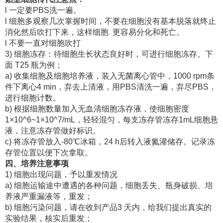
l 一定要PBS洗一遍。
l 细胞多观察几次掌握时间，不要在细胞没有基本脱落就终止
消化然后吹打下来，这样细胞 更容易分化和死亡。
l 不要一直对细胞吹打
3) 细胞冻存：待细胞生长状态良好时，可进行细胞冻存。下
面 T25 瓶为例；
a) 收集细胞及细胞培养液，装入无菌离心管中，1000 rpm条
件下离心4 min，弃去上清液，用PBS清洗一遍，弃尽PBS，
进行细胞计数。
b) 根据细胞数量加入无血清细胞冻存液，使细胞密度
1×10^6~1×10^7/mL，轻轻混匀，每支冻存管冻存1mL细胞悬
液，注意冻存管做好标识。
c) 将冻存管放入-80℃冰箱，24 h后转入液氮灌储存。记录冻
存管位置以便下次拿取。
四、培养注意事项
1) 细胞出现问题，予以重发情况
a) 细胞运输途中遭遇的各种问题，细胞丢失、瓶身破损、培
养液严重漏液等，重发；
b) 细胞污染问题，请在收到产品3 天内，给我们提出真实的
实验结果，核实后重发；