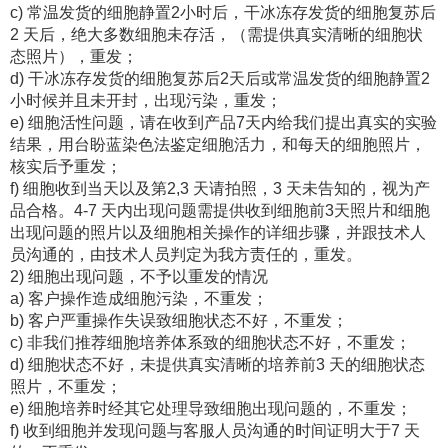
c) 常温发货的细胞静置2小时后，干冰冻存发货的细胞复苏后
2 天后，绝大多数细胞未存活，（需提供真实清晰的细胞状
态照片），重发；
d) 干冰冻存发货的细胞复苏后2天后或常温发货的细胞静置2
小时候并且未开封，出现污染，重发；
e) 细胞活性问题，请在收到产品7天内给我们提出真实的实验
结果，用台盼蓝染色法鉴定细胞活力，和每天的细胞照片，
核实后予重发；
f) 细胞收到当天以及第2,3 天请拍照，3 天未告知的，视为产
品合格。4-7 天内出现问题需提供收到细胞前3天照片和细胞
出现问题的照片以及细胞相关操作的详细步骤，并跟技术人
员沟通的，由技术人员判定为我方责任的，重发。
2) 细胞出现问题，不予以重发的情况
a) 客户操作造成细胞污染，不重发；
b) 客户严重操作失误致细胞状态不好，不重发；
c) 非我们推荐细胞培养体系致的细胞状态不好，不重发；
d) 细胞状态不好，未提供真实清晰的培养前3 天的细胞状态
照片，不重发；
e) 细胞培养时经其它处理导致细胞出现问题的，不重发；
f) 收到细胞并发现问题与客服人员沟通的时间证明大于7 天