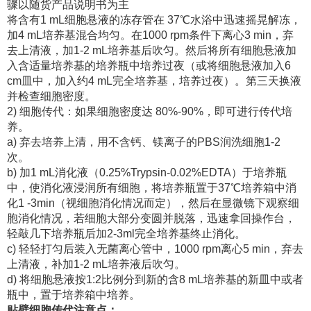
骤以随货产品说明书为主
将含有1 mL细胞悬液的冻存管在 37℃水浴中迅速摇晃解冻，
加4 mL培养基混合均匀。在1000 rpm条件下离心3 min，弃
去上清液，加1-2 mL培养基后吹匀。然后将所有细胞悬液加
入含适量培养基的培养瓶中培养过夜（或将细胞悬液加入6
cm皿中，加入约4 mL完全培养基，培养过夜）。第三天换液
并检查细胞密度。
2) 细胞传代：如果细胞密度达 80%-90%，即可进行传代培
养。
a) 弃去培养上清，用不含钙、镁离子的PBS润洗细胞1-2
次。
b) 加1 mL消化液（0.25%Trypsin-0.02%EDTA）于培养瓶
中，使消化液浸润所有细胞，将培养瓶置于37℃培养箱中消
化1 -3min（视细胞消化情况而定），然后在显微镜下观察细
胞消化情况，若细胞大部分变圆并脱落，迅速拿回操作台，
轻敲几下培养瓶后加2-3ml完全培养基终止消化。
c) 轻轻打匀后装入无菌离心管中，1000 rpm离心5 min，弃去
上清液，补加1-2 mL培养液后吹匀。
d) 将细胞悬液按1:2比例分到新的含8 mL培养基的新皿中或者
瓶中，置于培养箱中培养。
贴壁细胞传代注意点：