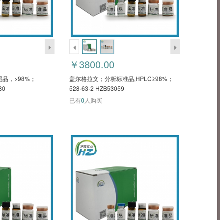
￥3800.00
品，>98%；
盖尔格拉文；分析标准品,HPLC≥98%；
80
528-63-2 HZB53059
已有
0
人购买