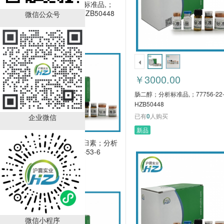
肠二醇；分析标准品,；
77756-22-0 HZB50448
微信公众号
￥3000.00
已有
0
人购买
￥3000.00
肠二醇；分析标准品,；77756-22-
HZB50448
已有
0
人购买
企业微信
新品
alpha-盾叶鬼臼素；分析
标准品,；568-53-6
HZB50412
￥4600.00
已有
0
人购买
微信小程序