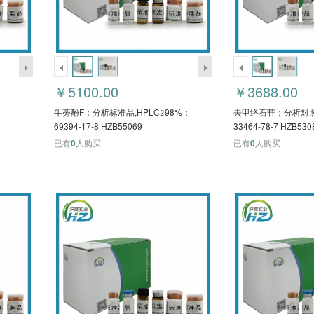
￥5100.00
￥3688.00
牛蒡酚F；分析标准品,HPLC≥98%；
去甲络石苷；分析对照
69394-17-8 HZB55069
33464-78-7 HZB530
已有
0
人购买
已有
0
人购买