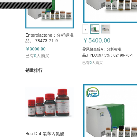
Enterolactone；分析标准
￥5400.00
品,；78473-71-9
HZB50450
￥3000.00
异风藤奎醇A；分析标准
已有
0
人购买
品,HPLC≥97.5%；62499-70-1
HZB51836
已有
0
人购买
销量排行
Boc-D-4-氯苯丙氨酸