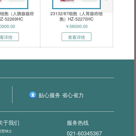
OLO-704细胞（人卵巢腺癌细
L-428细胞（人霍奇金淋巴瘤细
胞）HZ-52271HC
胞）HZ-52272HC
￥
58000.00
￥
59000.00
查看详情
查看详情
贴心服务 省心省力
关于我们
服务热线
招贤纳士
021-60345367