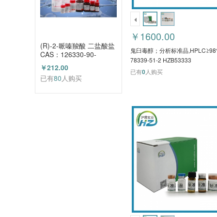
￥1600.00
(R)-2-哌嗪羧酸 二盐酸盐
鬼臼毒醇；分析标准品,HPLC≥9
CAS：126330-90-
78339-51-2 HZB53333
3（HZ52003684）
￥212.00
已有
0
人购买
已有
80
人购买