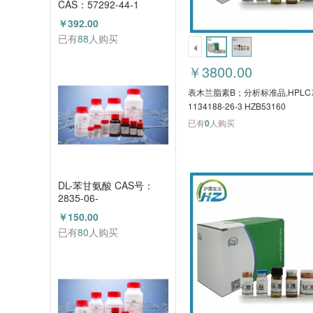
CAS：57292-44-1
（HZ52015591）
￥392.00
已有
88
人购买
￥3800.00
表木兰脂素B；分析标准品,HPLC
1134188-26-3 HZB53160
已有
0
人购买
DL-苯甘氨酸 CAS号：
2835-06-
5（HZ52000788）
￥150.00
已有
80
人购买