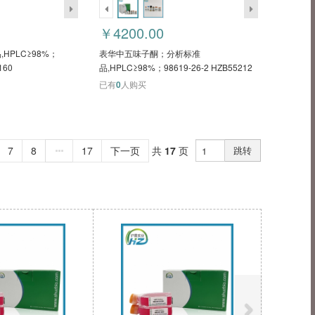
￥4200.00
HPLC≥98%；
表华中五味子酮；分析标准
160
品,HPLC≥98%；98619-26-2 HZB55212
已有
0
人购买
7
8
17
下一页
共
17
页
跳转