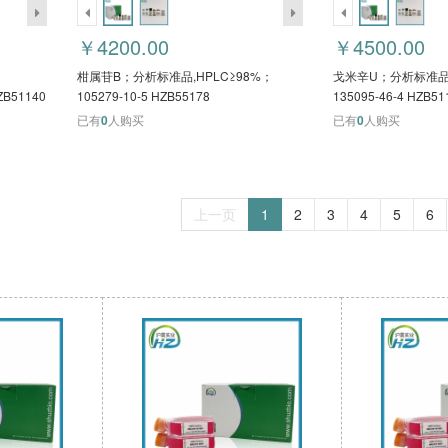
￥4200.00
￥4500.00
柑属苷B；分析标准品,HPLC≥98%；
戈米辛U；分析标准品,
ZB51140
105279-10-5 HZB55178
135095-46-4 HZB51
已有
0
人购买
已有
0
人购买
上一页
1
2
3
4
5
6