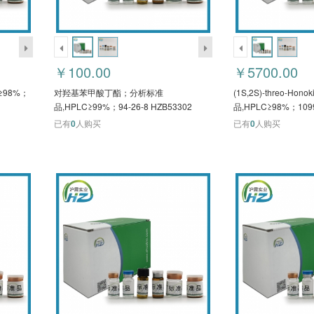
￥100.00
￥5700.00
≥98%；
对羟基苯甲酸丁酯；分析标准
(1S,2S)-threo-Hon
品,HPLC≥99%；94-26-8 HZB53302
品,HPLC≥98%；1099
HZB55076
已有
0
人购买
已有
0
人购买