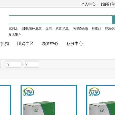
个人中心
我的订单
试剂盒
细胞.菌种.载体
血清
抗体.抗原
病理染色液
标准品
即用型
技术服务
时折扣
团购专区
领券中心
积分中心
-