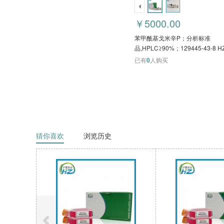
￥5000.00
苯甲酰基戈米辛P；分析标准
品,HPLC≥90%；129445-43-8 H
已有
0
人购买
猜你喜欢
浏览历史