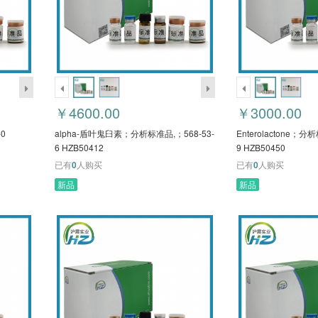
￥4600.00
￥3000.00
0
alpha-盾叶鬼臼素；分析标准品,；568-53-
Enterolactone；分
6 HZB50412
9 HZB50450
已有
0
人购买
已有
0
人购买
新品
新品