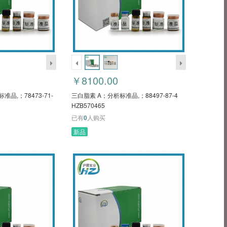
￥8100.00
析标准品,；78473-71-
三白脂素 A；分析标准品,；88497-87-4
HZB570465
已有
0
人购买
新品