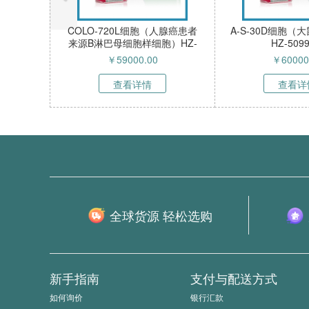
小鼠抗鸡视网膜杂交
PA-TU-8988S细胞（人胰腺腺癌
2313
Z-51095MC
细胞）HZ-52269HC
胞
8000.00
￥
60000.00
看详情
查看详情
全球货源 轻松选购
新手指南
支付与配送方式
如何询价
银行汇款