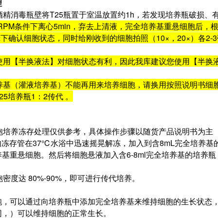
理
5%酒精消毒瓶壁将T25瓶置于室温放置约1h，若发现培养瓶破
0RPM条件下离心5min，弃去上清液，完全培养基重悬细胞后，
镜下确认细胞状态，同时给刚收到的细胞拍照（10×，20×）各2
使用【半换液法】对细胞状态有利，因此我库建议您使用【半换液
培养基（灌液培养基）不能再用来培养细胞，请换用按照说明书细
5培养瓶1：2传代 。
细胞培养冻存处理仅供参考，具体操作步骤以随货产品说明书为主
的冻存管在37℃水浴中迅速摇晃解冻，加入到含8mL完全培养基的离
基重悬细胞。然后将细胞悬液加入含6-8ml完全培养基的培养
。
胞密度达 80%-90%，即可进行传代培养。
，可以通过向培养瓶中添加完全培养基来维持细胞的生长状态，一
同，）可以维持细胞的正常生长。