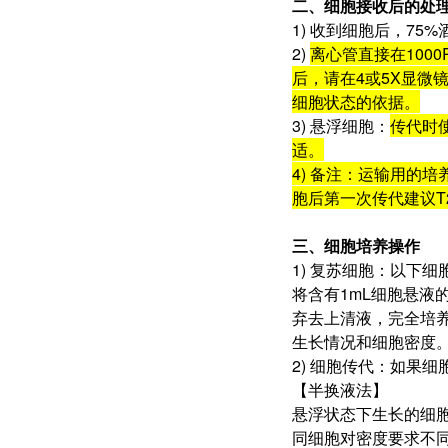
二、细胞接收后的处
1) 收到细胞后，7
2)
离心管直接在100
后，请在4或5X显微
细胞状态的依据。
3) 悬浮细胞：
传代时
适。
4) 备注：运输用的
胞后第一次传代建议T2
三、细胞培养操作
1) 复苏细胞：以下
将含有1mL细胞悬液
弃去上清液，完全培养
生长情况和细胞密度
2) 细胞传代：如果细
【半换液法】
悬浮状态下生长的细胞
同细胞对密度要求不