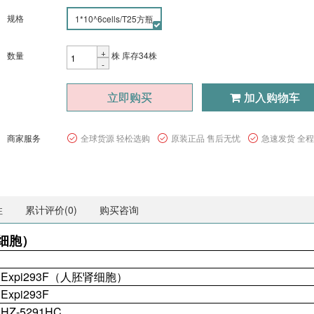
规格
1*10^6cells/T25方瓶
+
数量
株
库存34株
-
立即购买
加入购物车
商家服务
全球货源 轻松选购
原装正品 售后无忧
急速发货 全
性
累计评价(
0
)
购买咨询
肾细胞）
Expi293F（人胚肾细胞）
Expi293F
HZ-5291HC