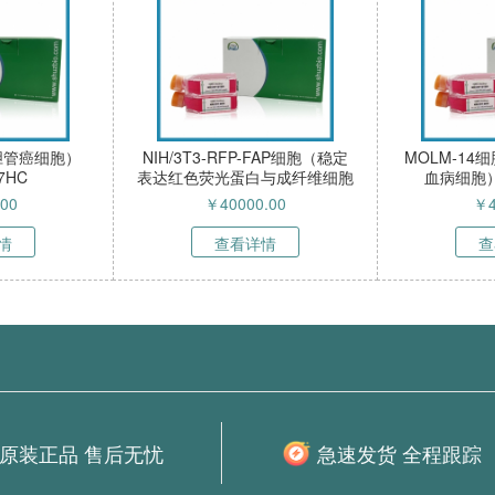
慢性髓性白血病
RIN-14B细胞（大鼠胰岛素瘤细
extrqf
1835HC
胞）HZ-5073RC
化）H
.00
￥
4000.00
￥
详情
查看详情
原装正品 售后无忧
急速发货 全程跟踪