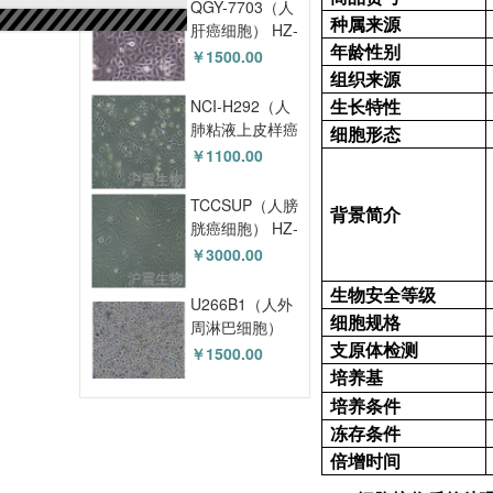
QGY-7703（人
种属来源
肝癌细胞） HZ-
年龄性别
5030HC
￥1500.00
组织来源
生长特性
NCI-H292（人
肺粘液上皮样癌
细胞形态
细胞） HZ-
￥1100.00
5043HC
TCCSUP（人膀
背景简介
胱癌细胞） HZ-
5056HC
￥3000.00
生物安全等级
U266B1（人外
细胞规格
周淋巴细胞）
支原体检测
HZ-5069HC
￥1500.00
培养基
培养条件
冻存条件
倍增时间