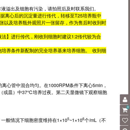
损、有液溢出及细胞有污染，请拍照后及时联系我们。
根据离心后的沉淀量进行传代，转移至T25培养瓶中
-3张以及培养瓶外观照片一张留存，作为售后时收到时
法】进行传代，刚收到细胞时建议1:2传代较为合
胞培养条件新配制的完全培养基来培养细胞。 收到细
心管中混合均匀。在1000RPM条件下离心5min，
瓶（或皿）中37℃培养过夜。第二天显微镜下观察细胞
0
5
6
般情况下细胞密度维持在1×10
~1×10
个/mL（不