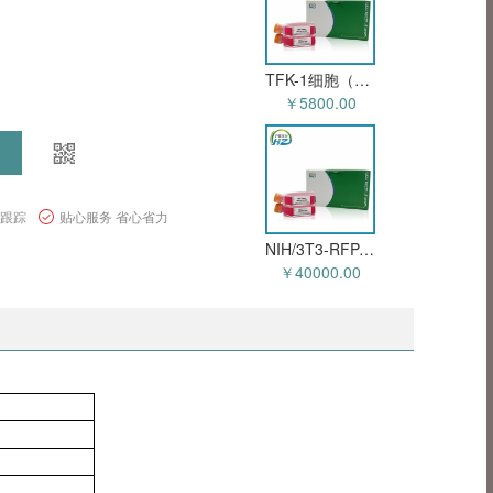
TFK-1细胞（人胆管癌细胞）HZ-51837HC
￥5800.00
程跟踪
贴心服务 省心省力
NIH/3T3-RFP-FAP细胞（稳定表达红色荧光蛋白与成纤维细胞激活蛋白α小鼠胚胎成纤维细胞）HZ-5031MC-R-SE（询价）
￥40000.00