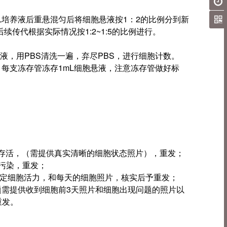
2mL培养液后重悬混匀后将细胞悬液按1：2的比例分到新
续传代根据实际情况按1:2~1:5的比例进行。
上清液，用PBS清洗一遍，弃尽PBS，进行细胞计数。
混匀，每支冻存管冻存1mL细胞悬液，注意冻存管做好标
胞未存活，（需提供真实清晰的细胞状态照片），重发；
现污染，重发；
鉴定细胞活力，和每天的细胞照片，核实后予重发；
现问题需提供收到细胞前3天照片和细胞出现问题的照片以
重发。