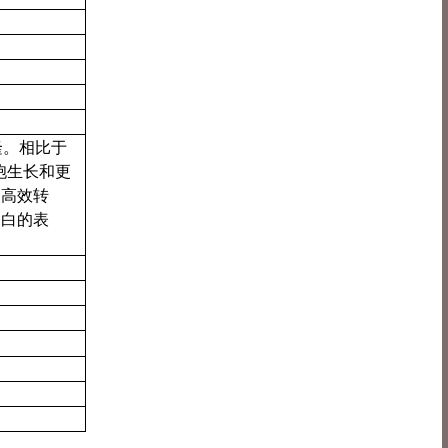
克隆。相比于
细胞生长和更
被高效转
蛋白的表