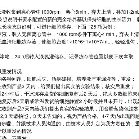
收集到离心管中1000rpm，离心5min，弃去上清，补加1-
ml按照说明书要求配置的新的完全培养基以保持细胞的生长活力，后
生长状态良好时，可进行细胞冻存。下面 T25 瓶为例；
养液，装入无菌离心管中，1000 rpm条件下离心4 min，弃去
无血清细胞冻存液，使细胞密度1×10^6~1×10^7/mL，轻轻
0℃冰箱，24 h后转入液氮灌储存。记录冻存管位置以便下次拿取。
以重发情况
遇的各种问题，细胞丢失、瓶身破损、培养液严重漏液等，重发；
请在收到产品3 天内，给我们提出真实的实验结果，核实后重发；
静置2小时后，干冰冻存发货的细胞复苏后2 天后，绝大多数细
细胞复苏后2天后或常温发货的细胞静置2 小时候并且未开封，出
请在收到产品7天内给我们提出真实的实验结果，用台盼蓝染色法
第2,3 天请拍照，3 天未告知的，视为产品合格。4-7 天内出
细步骤，并跟技术人员沟通的，由技术人员判定为我方责任的，
不予以重发的情况
胞污染，不重发；