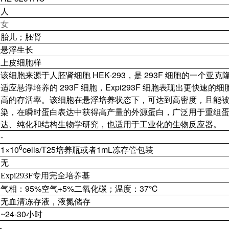
人
女
胎儿；胚肾
悬浮生长
上皮细胞样
该细胞来源于人胚肾细胞 HEK-293，是 293F 细胞的一个亚
适应悬浮培养的 293F 细胞，Expi293F 细胞表现出更快速的
高的存活率。该细胞在悬浮培养状态下，可达到高密度，且能
染，在瞬时蛋白表达中获得高产量的外源蛋白，广泛用于重组
达、纯化和结构生物学研究，也适用于工业化的生物反应器。
-
6
1×10
cells/T25培养瓶或者1mL冻存管包装
无
Expi293F专用完全培养基
气相：95%空气+5%二氧化碳；温度：37℃
无血清冻存液，液氮储存
~24-30小时