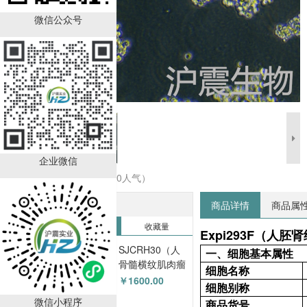
微信公众号
企业微信
收藏商品（0人气）
热销排行榜
商品详情
商品属
销售量
收藏量
Expi293F（人胚
SJCRH30（人
一、细胞基本属性
骨髓横纹肌肉瘤
细胞名称
细胞） HZ-
￥1600.00
细胞别称
5017HC
微信小程序
商品货号