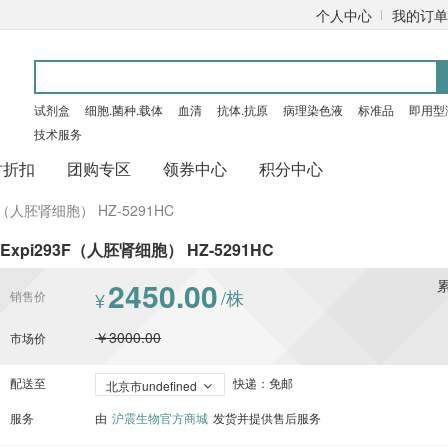
个人中心
我的订单
试剂盒
细胞.菌种.载体
血清
抗体.抗原
病理染色液
标准品
即用型
技术服务
时折扣
团购专区
领券中心
积分中心
3F（人胚肾细胞） HZ-5291HC
Expi293F（人胚肾细胞） HZ-5291HC
2450.00
/株
销售价
¥
￥3000.00
市场价
配送至
快递：免邮
北京市undefined
服务
由
沪震生物官方商城
发货并提供售后服务