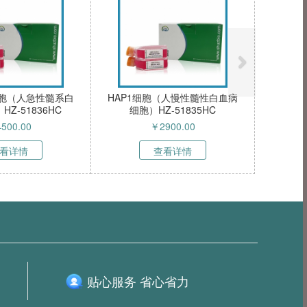
k细胞（马肾脏细胞永生
LNCAP-C4-2细胞（人前列腺癌
SV4
Z-5712OC
细胞）HZ-51834HC
尔
50000.00
￥
1800.00
查看详情
查看详情
贴心服务 省心省力