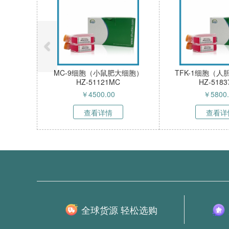
P细胞（稳定
MOLM-14细胞（人急性髓系白
HAP1细胞（人
纤维细胞
血病细胞）HZ-51836HC
细胞）HZ-5
成纤维细
￥
4500.00
￥
2900
-SE（询
查看详情
查看
全球货源 轻松选购