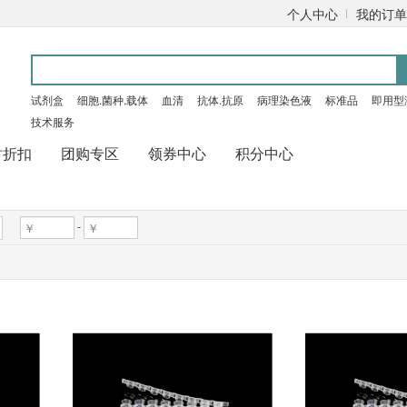
个人中心
我的订单
试剂盒
细胞.菌种.载体
血清
抗体.抗原
病理染色液
标准品
即用型
技术服务
时折扣
团购专区
领券中心
积分中心
-