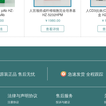
pha (Ser12)
TFK-1细胞（人胆管癌细胞）
NIH/3T3-
-510230pAb
HZ-51837HC
表达红色荧光
激活蛋白α
.00
￥
5800.00
￥
4
胞）HZ-50
情
查看详情
查
原装正品 售后无忧
急速发货 全程跟踪
法律与声明协议
售后服务
注册协议
投诉与建议