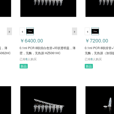
￥6400.00
￥7200.00
平盖，薄
0.1ml PCR 8联排白色管+环状透明盖，薄
0.1ml PCR 8联
062HC
壁，无酶，无热源 HZ5061HC
无酶，无热源（加强版）
已有
0
人购买
已有
0
人购买
新品
新品