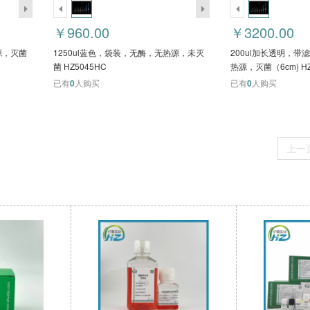
￥960.00
￥3200.00
源，灭菌
1250ul蓝色，袋装，无酶，无热源，未灭
200ul加长透明，
菌 HZ5045HC
热源，灭菌（6cm) HZ
已有
0
人购买
已有
0
人购买
上一