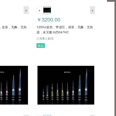
￥3200.00
芯，盒装，无酶，无热
1250ul蓝色，带滤芯，袋装，无酶，无热
源，未灭菌 HZ5047HC
已有
0
人购买
新品