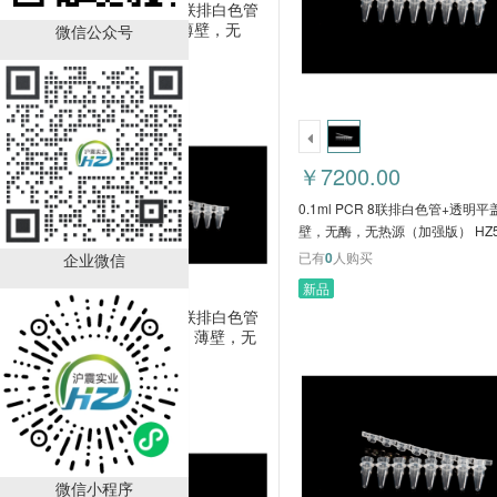
0.1ml PCR 8联排白色管
+透明平盖，薄壁，无
微信公众号
酶，无热源（加强版）
￥7200.00
HZ5062HC
已有
0
人购买
￥7200.00
0.1ml PCR 8联排白色管+透明
壁，无酶，无热源（加强版） HZ5
已有
0
人购买
企业微信
新品
0.1ml PCR 8联排白色管
+环状透明盖，薄壁，无
酶，无热源 HZ5061HC
￥6400.00
已有
0
人购买
微信小程序