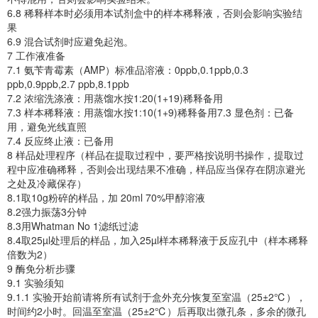
6.8 稀释样本时必须用本试剂盒中的样本稀释液，否则会影响实验结
果
6.9 混合试剂时应避免起泡。
7 工作液准备
7.1 氨苄青霉素（AMP）标准品溶液：0ppb,0.1ppb,0.3
ppb,0.9ppb,2.7 ppb,8.1ppb
7.2 浓缩洗涤液：用蒸馏水按1:20(1+19)稀释备用
7.3 样本稀释液：用蒸馏水按1:10(1+9)稀释备用7.3 显色剂：已备
用，避免光线直照
7.4 反应终止液：已备用
8 样品处理程序（样品在提取过程中，要严格按说明书操作，提取过
程中应准确稀释，否则会出现结果不准确，样品应当保存在阴凉避光
之处及冷藏保存）
8.1取10g粉碎的样品，加 20ml 70%甲醇溶液
8.2强力振荡3分钟
8.3用Whatman No 1滤纸过滤
8.4取25µl处理后的样品，加入25µl样本稀释液于反应孔中（样本稀释
倍数为2）
9 酶免分析步骤
9.1 实验须知
9.1.1 实验开始前请将所有试剂于盒外充分恢复至室温（25±2℃），
时间约2小时。回温至室温（25±2℃）后再取出微孔条，多余的微孔