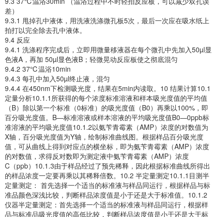
9.3 37℃温浴30min （温浴过程中不时轻拍反应板，可以减少双孔误
差）
9.3.1 甩掉孔中液体，用洗液洗涤微孔板5次，最后一次应在吸水纸上
拍打以完全除去孔中液体。
9.4 反应
9.4.1 洗涤程序完成后，立即用微量移液器在每个微孔中先加入50µl显
色液A，再加 50µl显色液B；轻微晃动反应板使之彻底混匀
9.4.2 37℃温浴10min
9.4.3 每孔中加入50µl终止液，混匀
9.4.4 在450nm下检测吸光度，结果在5min内读取。10 结果计算10.1
定量分析10.1.1所获得的每个浓度标准溶液和样本吸光度值的平均值
（B）除以第一个标准（0标准）的吸光度值（B0）再乘以100%，即
百分吸光度值。B—标准溶液或样本溶液的平均吸光度值B0—0ppb标
准溶液的平均吸光度值10.1.2以氨苄青霉素（AMP）浓度的对数值为
X轴，百分吸光度值为Y轴，绘制标准曲线图。根据样品百分吸光度
值，可从曲线上得到对应点的横坐标，即为氨苄青霉素（AMP）浓度
的对数值，求得反对数即为测定液中氨苄青霉素（AMP）浓度
C（ppb）10.1.3由于样品经过了预先稀释，因此根据标准曲线所得出
的样品浓度一定要再乘以其稀释倍数。10.2 半定量测定10.1.1目测半
定量测定： 首先选择一个适当的标准液与样品同运行，根据样品与标
准品颜色深浅比较，判断样品浓度值是小于还是大于标准值。10.1.2
仪器半定量测定：首先选择一个适当的标准液与样品同运行，根据样
品与标准品吸光度值的高低比较，判断样品浓度值是小于还是大于标