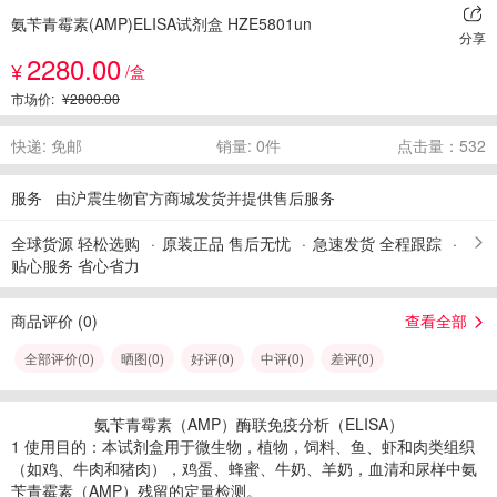
氨苄青霉素(AMP)ELISA试剂盒 HZE5801un
分享
2280.00
¥
/盒
市场价:
¥2800.00
快递: 免邮
销量: 0件
点击量：532
服务
由沪震生物官方商城发货并提供售后服务
全球货源 轻松选购
原装正品 售后无忧
急速发货 全程跟踪
贴心服务 省心省力
商品评价 (
0
)
查看全部
全部评价(
0
)
晒图(
0
)
好评(
0
)
中评(
0
)
差评(
0
)
氨苄青霉素（AMP）酶联免疫分析（ELISA）
1 使用目的：本试剂盒用于微生物，植物，饲料、鱼、虾和肉类组织
（如鸡、牛肉和猪肉），鸡蛋、蜂蜜、牛奶、羊奶，血清和尿样中氨
苄青霉素（AMP）残留的定量检测。