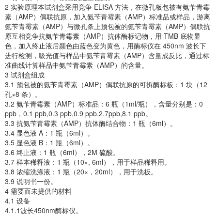
2 实验原理本试剂盒采用竞争 ELISA 方法，在微孔板包被有氨苄青霉
素（AMP）偶联抗原，加入氨苄青霉素（AMP）标准品或样品，游离
氨苄青霉素（AMP）与微孔条上预包被的氨苄青霉素（AMP）偶联抗
原互相竞争抗氨苄青霉素（AMP）抗体酶标记物，用 TMB 底物显
色，加入终止液后颜色由蓝色变为黄色，用酶标仪在 450nm 波长下
进行检测，吸光值与样品中氨苄青霉素（AMP）含量成反比，通过标
准曲线计算样品中氨苄青霉素（AMP）的含量。
3 试剂盒组成
3.1 预包被的氨苄青霉素（AMP）偶联抗原的可拆酶标板：1 块（12
孔×8 条）。
3.2 氨苄青霉素（AMP）标准品：6 瓶（1ml/瓶），含量分别是：0
ppb，0.1 ppb,0.3 ppb,0.9 ppb,2.7ppb,8.1 ppb。
3.3 抗氨苄青霉素（AMP）抗体酶结合物：1 瓶（6ml）。
3.4 显色液 A：1 瓶（6ml）。
3.5 显色液 B：1 瓶（6ml）。
3.6 终止液：1 瓶（6ml），2M 硫酸。
3.7 样本稀释液：1 瓶（10×, 6ml），用于样品稀释用。
3.8 浓缩洗涤液：1 瓶（20×，20ml），用于洗板。
3.9 说明书一份。
4 需要而未提供的材料
4.1 设备
4.1.1波长450nm酶标仪。