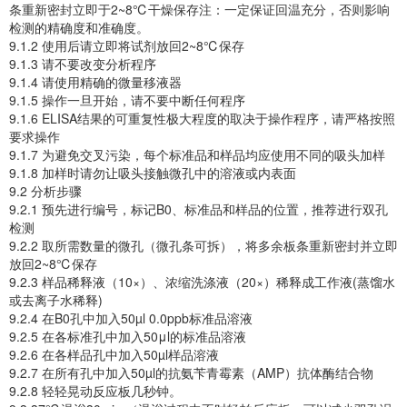
条重新密封立即于2~8℃干燥保存注：一定保证回温充分，否则影响
检测的精确度和准确度。
9.1.2 使用后请立即将试剂放回2~8℃保存
9.1.3 请不要改变分析程序
9.1.4 请使用精确的微量移液器
9.1.5 操作一旦开始，请不要中断任何程序
9.1.6 ELISA结果的可重复性极大程度的取决于操作程序，请严格按照
要求操作
9.1.7 为避免交叉污染，每个标准品和样品均应使用不同的吸头加样
9.1.8 加样时请勿让吸头接触微孔中的溶液或内表面
9.2 分析步骤
9.2.1 预先进行编号，标记B0、标准品和样品的位置，推荐进行双孔
检测
9.2.2 取所需数量的微孔（微孔条可拆），将多余板条重新密封并立即
放回2~8℃保存
9.2.3 样品稀释液（10×）、浓缩洗涤液（20×）稀释成工作液(蒸馏水
或去离子水稀释)
9.2.4 在B0孔中加入50µl 0.0ppb标准品溶液
9.2.5 在各标准孔中加入50μl的标准品溶液
9.2.6 在各样品孔中加入50µl样品溶液
9.2.7 在所有孔中加入50µl的抗氨苄青霉素（AMP）抗体酶结合物
9.2.8 轻轻晃动反应板几秒钟。