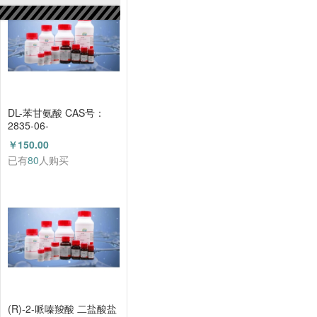
DL-苯甘氨酸 CAS号：
2835-06-
5（HZ52000788）
￥150.00
已有
80
人购买
(R)-2-哌嗪羧酸 二盐酸盐