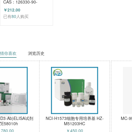
CAS：126330-90-
3（HZ52003684）
￥212.00
已有
80
人购买
猜你喜欢
浏览历史
MC-9细胞（小鼠肥大细胞）
phospho-PPAR alpha (Ser12
HZ-51121MC
Rabbit pAb HZ-510230pAb
￥
4500.00
￥
1280.00