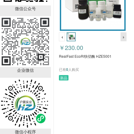
RealFast EcoRI快切酶
HZE5001
微信公众号
￥230.00
已有
0
人购买
销量排行
￥230.00
RealFast EcoRI快切酶 HZE5001
已有
0
人购买
企业微信
新品
Boc-D-4-氯苯丙氨酸
CAS：57292-44-1
（HZ52015591）
￥392.00
已有
88
人购买
微信小程序