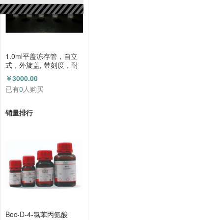
1.0ml平盖冻存管，自立
式，外旋盖, 带刻度，耐
低温 HZ5012HC
￥3000.00
已有
0
人购买
销量排行
Boc-D-4-氯苯丙氨酸