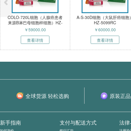
20L细胞（人腺癌患者
A-S-30D细胞（大鼠肝癌细胞）
2M6
母细胞样细胞）HZ-
HZ-5099RC
瘤
52268HC
￥
59000.00
￥
60000.00
查看详情
查看详情
全球货源 轻松选购
原装正品
新手指南
支付与配送方式
法律
如何询价
银行汇款
注册协