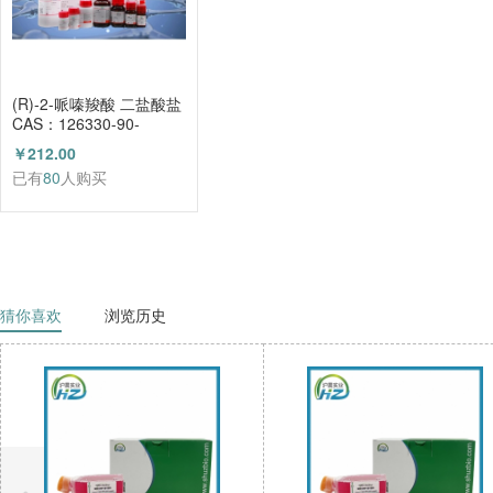
(R)-2-哌嗪羧酸 二盐酸盐
CAS：126330-90-
3（HZ52003684）
￥212.00
已有
80
人购买
猜你喜欢
浏览历史