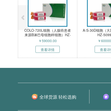
COLO-720L细胞（人腺癌患者
A-S-30D细胞
来源B淋巴母细胞样细胞）HZ-
HZ-509
52268HC
￥
59000.00
￥
60000
查看详情
查看详
全球货源 轻松选购