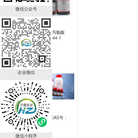
微信公众号
Boc-D-4-氯苯丙氨酸
CAS：57292-44-1
（HZ52015591）
￥392.00
已有
88
人购买
企业微信
DL-苯甘氨酸 CAS号：
2835-06-
5（HZ52000788）
￥150.00
微信小程序