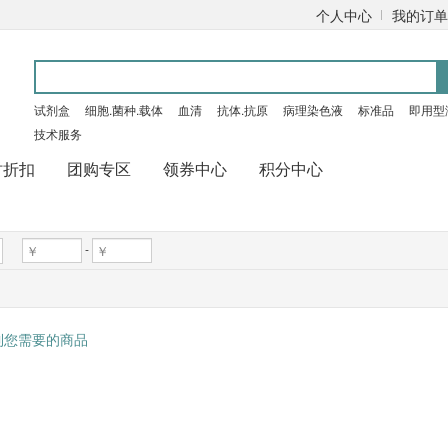
个人中心
我的订单
试剂盒
细胞.菌种.载体
血清
抗体.抗原
病理染色液
标准品
即用型
技术服务
时折扣
团购专区
领券中心
积分中心
-
到您需要的商品