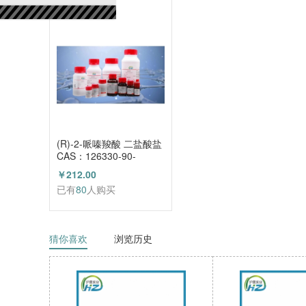
已有
80
人购买
(R)-2-哌嗪羧酸 二盐酸盐
CAS：126330-90-
3（HZ52003684）
￥212.00
已有
80
人购买
猜你喜欢
浏览历史