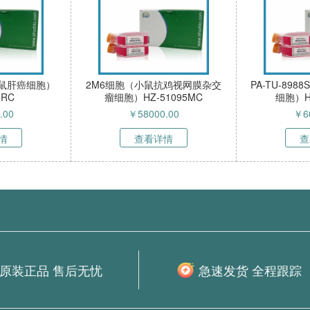
（大鼠肝癌细胞）
2M6细胞（小鼠抗鸡视网膜杂交
PA-TU-89
9RC
瘤细胞）HZ-51095MC
细胞）HZ
.00
￥
58000.00
￥
6
情
查看详情
查
原装正品 售后无忧
急速发货 全程跟踪