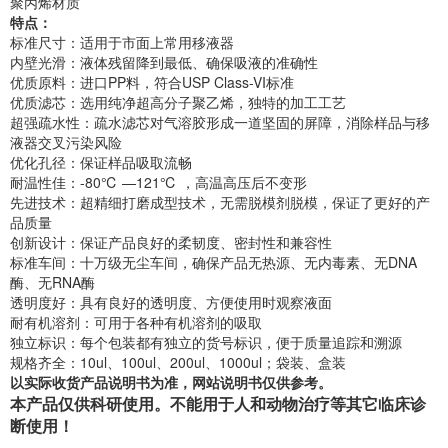
聚丙烯材质
特点：
标准尺寸：适用于市面上常用移液器
内壁光滑：液体残留降到最低、确保吸液的准确性
优质原料：进口PP料，符合USP Class-VI标准
优质滤芯：选用纯净超高分子聚乙烯，独特的加工工艺
超强疏水性：疏水滤芯对气溶胶形成一道坚固的屏障，消除样品与移
液器交叉污染风险
优化孔径：保证样品吸取流畅
耐温性佳：-80℃ —121℃ ，高温高压后不变形
先进技术：超精细打磨成型技术，无需脱模剂脱模，保证了更好的产
品质量
创新设计：保证产品良好的柔韧度、密封性和兼容性
标准车间：十万级无尘车间，确保产品无热源、无内毒素、无DNA
酶、无RNA酶
透明度好：具有良好的透明度、方便使用时观察液面
耐有机溶剂：可用于各种有机溶剂的吸取
独立标识：每个包装都有独立的货号标识，便于质量追踪和溯源
规格齐全：10ul、100ul、200ul、1000ul；袋装、盒装
以实际收货产品说明书为准，网站说明书仅供参考。
本产品仅供科研使用。不能用于人和动物治疗等其它临床诊
断使用！