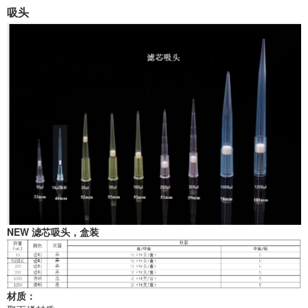
吸头
NEW 滤芯吸头，盒装
材质：