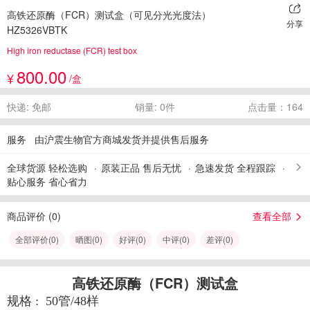
高铁还原酶（FCR）测试盒（可见分光光度法）
分享
HZ5326VBTK
High iron reductase (FCR) test box
800.00
¥
/盒
快递: 免邮
销量: 0件
点击量：164
服务
由沪震生物官方商城发货并提供售后服务
全球货源 轻松选购
原装正品 售后无忧
急速发货 全程跟踪
贴心服务 省心省力
商品评价 (
0
)
查看全部
全部评价(
0
)
晒图(
0
)
好评(
0
)
中评(
0
)
差评(
0
)
高铁还原酶（FCR）测试盒
规格 : 50管/48样