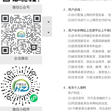
网站使用条款
微信公众号
2．用户必须：
网站免责声明
(1)自行配备上网的所需设备， 
(2)自行负担个人上网所支付的与
售后服务
3．用户在本网站上交易平台上不得
关于我们
(1)反对宪法所确定的基本原则的
(2)危害国家安全，泄露国家秘密
(3)损害国家荣誉和利益的；
(4)煽动民族仇恨、民族歧视，破
(5)破坏国家宗教政策，宣扬邪教
企业微信
(6)散布谣言，扰乱社会秩序，破
(7)散布淫秽、色情、赌博、暴力
(8)侮辱或者诽谤他人，侵害他人
(9)含有法律、行政法规禁止的其
4．有关个人资料
用户同意：
(1) 提供及时、详尽及准确的个
(2)同意接收来自本网站的信息。
微信小程序
(3) 不断更新注册资料，符合及