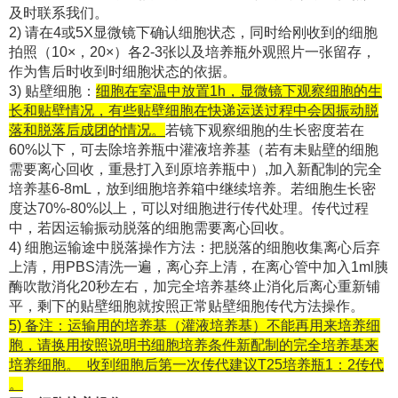
及时联系我们。
2) 请在4或5X显微镜下确认细胞状态，同时给刚收到的细胞
拍照（10×，20×）各2-3张以及培养瓶外观照片一张留存，
作为售后时收到时细胞状态的依据。
3) 贴壁细胞：
细胞在室温中放置1h，显微镜下观察细胞的生
长和贴壁情况，有些贴壁细胞在快递运送过程中会因振动脱
落和脱落后成团的情况。
若镜下观察细胞的生长密度若在
60%以下，可去除培养瓶中灌液培养基（若有未贴壁的细胞
需要离心回收，重悬打入到原培养瓶中）,加入新配制的完全
培养基6-8mL，放到细胞培养箱中继续培养。若细胞生长密
度达70%-80%以上，可以对细胞进行传代处理。传代过程
中，若因运输振动脱落的细胞需要离心回收。
4) 细胞运输途中脱落操作方法：把脱落的细胞收集离心后弃
上清，用PBS清洗一遍，离心弃上清，在离心管中加入1ml胰
酶吹散消化20秒左右，加完全培养基终止消化后离心重新铺
平，剩下的贴壁细胞就按照正常贴壁细胞传代方法操作。
5) 备注：运输用的培养基（灌液培养基）不能再用来培养细
胞，请换用按照说明书细胞培养条件新配制的完全培养基来
培养细胞。 收到细胞后第一次传代建议T25培养瓶1：2传代
。