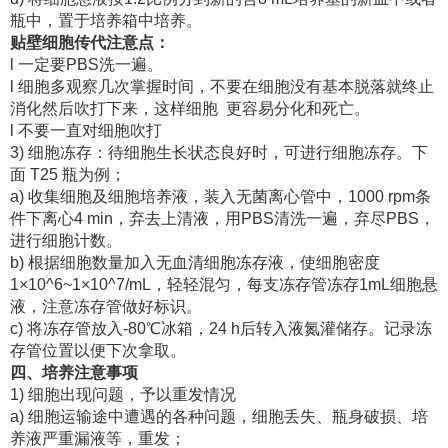
瓶中，置于培养箱中培养。
贴壁细胞传代注意点：
l 一定要PBS洗一遍。
l 细胞多观察几次掌握时间，不要在细胞没有基本脱落就终止
消化然后吹打下来，这样细胞 更容易分化和死亡。
l 不要一直对细胞吹打
3) 细胞冻存：待细胞生长状态良好时，可进行细胞冻存。下
面 T25 瓶为例；
a) 收集细胞及细胞培养液，装入无菌离心管中，1000 rpm条
件下离心4 min，弃去上清液，用PBS清洗一遍，弃尽PBS，
进行细胞计数。
b) 根据细胞数量加入无血清细胞冻存液，使细胞密度
1×10^6~1×10^7/mL，轻轻混匀，每支冻存管冻存1mL细胞悬
液，注意冻存管做好标识。
c) 将冻存管放入-80℃冰箱，24 h后转入液氮灌储存。记录冻
存管位置以便下次拿取。
四、培养注意事项
1) 细胞出现问题，予以重发情况
a) 细胞运输途中遭遇的各种问题，细胞丢失、瓶身破损、培
养液严重漏液等，重发；