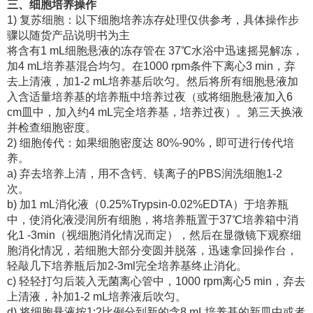
三、细胞培养操作
1) 复苏细胞：以下细胞培养冻存处理仅供参考，具体操作步
骤以随货产品说明书为主
将含有1 mL细胞悬液的冻存管在 37℃水浴中迅速摇晃解冻，
加4 mL培养基混合均匀。在1000 rpm条件下离心3 min，弃
去上清液，加1-2 mL培养基后吹匀。然后将所有细胞悬液加
入含适量培养基的培养瓶中培养过夜（或将细胞悬液加入6
cm皿中，加入约4 mL完全培养基，培养过夜）。第三天换液
并检查细胞密度。
2) 细胞传代：如果细胞密度达 80%-90%，即可进行传代培
养。
a) 弃去培养上清，用不含钙、镁离子的PBS润洗细胞1-2
次。
b) 加1 mL消化液（0.25%Trypsin-0.02%EDTA）于培养瓶
中，使消化液浸润所有细胞，将培养瓶置于37℃培养箱中消
化1 -3min（视细胞消化情况而定），然后在显微镜下观察细
胞消化情况，若细胞大部分变圆并脱落，迅速拿回操作台，
轻敲几下培养瓶后加2-3ml完全培养基终止消化。
c) 轻轻打匀后装入无菌离心管中，1000 rpm离心5 min，弃去
上清液，补加1-2 mL培养液后吹匀。
d) 将细胞悬液按1:2比例分到新的含8 mL培养基的新皿中或者