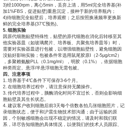
3)经1000rpm，离心5min，丢弃上清，用5ml完全培养基(补
加1%FBS，促进贴壁)重悬沉淀，接种于新的培养瓶内；
4)待细胞完全贴壁后，培养观察；之后按照换液频率更换新
鲜的完全培养基(37℃预热)。
5. 细胞实验
因原代细胞贴壁特殊性，贴壁的原代细胞在消化后转移至其
他实验器皿（如玻璃爬片、培养板、共聚焦培养皿等）时，
需要对实验器皿进行包被，以增强细胞贴壁性，避免细胞因
没贴好影响实验；包被条件常选用鼠尾胶原Ⅰ（2-5μg/cm2）
，多聚赖氨酸PLL（0.1mg/ml），明胶（0.1%），依据细胞
种类而定。悬浮/半悬浮细胞无需包被。
四、注意事项
1. 培养基于4℃条件下可保存3-6个月。
2. 在细胞培养过程中，请注意保持无菌操作。
3. 传代培养过程中，胰酶消化时间不宜过长，否则会影响细
胞贴壁及其生长状态。
4. 建议客户收到细胞后前3天每个倍数各拍几张细胞照片，记
录细胞状态，便于和沪震生物技术部沟通；由于运输的原
因，个别敏感细胞会出现不稳定的情况，请及时和我们联
系，详尽告知细胞的具体情况，以便我们的技术人员跟踪、