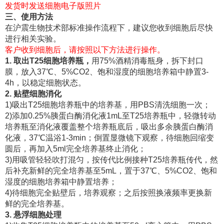
发货时发送细胞电子版照片
三、使用方法
在沪震生物技术部标准操作流程下，建议您收到细胞后尽快
进行相关实验。
客户收到细胞后，请按照以下方法进行操作。
1. 取出T25细胞培养瓶，
用75%酒精消毒瓶身，拆下封口
膜，放入37℃、5%CO2、饱和湿度的细胞培养箱中静置3-
4h，以稳定细胞状态。
2. 贴壁细胞消化
1)吸出T25细胞培养瓶中的培养基，用PBS清洗细胞一次；
2)添加0.25%胰蛋白酶消化液1mL至T25培养瓶中，轻微转动
培养瓶至消化液覆盖整个培养瓶底后，吸出多余胰蛋白酶消
化液，37℃温浴1-3min；倒置显微镜下观察，待细胞回缩变
圆后，再加入5ml完全培养基终止消化；
3)用吸管轻轻吹打混匀，按传代比例接种T25培养瓶传代，然
后补充新鲜的完全培养基至5mL，置于37℃、5%CO2、饱和
湿度的细胞培养箱中静置培养；
4)待细胞完全贴壁后，培养观察；之后按照换液频率更换新
鲜的完全培养基。
3. 悬浮细胞处理