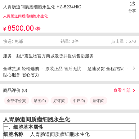
人胃肠道间质瘤细胞永生化 HZ-5234HIC
分享
人胃肠道间质瘤细胞永生化
8500.00
¥
/株
快递: 免邮
销量: 0件
点击量：576
服务
由沪震生物官方商城发货并提供售后服务
全球货源 轻松选购
原装正品 售后无忧
急速发货 全程跟踪
贴心服务 省心省力
商品评价 (
0
)
查看全部
全部评价(
0
)
晒图(
0
)
好评(
0
)
中评(
0
)
差评(
0
)
人胃肠道间质瘤细胞永生化
一、细胞基本属性
细胞名称
人胃肠道间质瘤细胞永生化