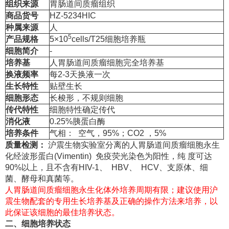
组织来源
胃肠道间质瘤组织
商品货号
HZ-5234HIC
种属来源
人
5
产品规格
5×10
cells/T25细胞培养瓶
细胞简介
-
培养基
人胃肠道间质瘤细胞完全培养基
换液频率
每2-3天换液一次
生长特性
贴壁生长
细胞形态
长梭形，不规则细胞
传代特性
细胞特性确定传代
消化液
0.25%胰蛋白酶
培养条件
气相： 空气，95%；CO2 ，5%
质量检测：
沪震生物实验室分离的人胃肠道间质瘤细胞永生
化经波形蛋白(Vimentin) 免疫荧光染色为阳性，纯 度可达
90%以上，且不含有HIV-1、 HBV、 HCV、支原体、细
菌、酵母和真菌等。
人胃肠道间质瘤细胞永生化体外培养周期有限；建议使用沪
震生物配套的专用生长培养基及正确的操作方法来培养，以
此保证该细胞的最佳培养状态。
二、细胞培养状态