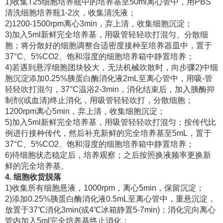
1)收集T25细胞培养瓶中的培养基至50ml离心管中，用PBS
清洗细胞培养瓶1-2次，收集清洗液；
2)1200-1500rpm离心3min，弃上清，收集细胞沉淀；
3)加入5ml新鲜完全培养基，用吸管轻轻吹打混匀、分散细
胞；将分散好的细胞调整合适密度接种至培养器皿中，置于
37°C、5%CO2、饱和湿度的细胞培养箱中静置培养；
4)若遇到悬浮细胞团块较大，无法机械吹散时，向步骤2)中细
胞沉淀添加0.25%胰蛋白酶消化液2mL至离心管中，用吸-管
轻轻吹打混匀，37°C温浴2-3min，消化结束后，加入胰酶抑
制剂(或血清)终止消化，用吸管轻轻吹打，分散细胞；
1200rpm离心5min，弃上清，收集细胞沉淀；
5)加入5ml新鲜完全培养基，用吸管轻轻吹打混匀；按传代比
例进行接种传代，然后补充新鲜的完全培养基至5mL，置于
37°C、5%CO2、饱和湿度的细胞培养箱中静置培养；
6)待细胞状态稳定后，培养观察；之后按照换液频率更换新
鲜的完全培养基。
4. 细胞收货脱落
1)收集所有细胞悬液，1000rpm，离心5min，保留沉淀；
2)添加0.25%胰蛋白酶消化液0.5mL至离心管中，重悬沉淀，
放置于37℃消化3min(或4℃冰箱静置5-7min)；消化完向离心
管内加入5ml完全培养基终止消化；